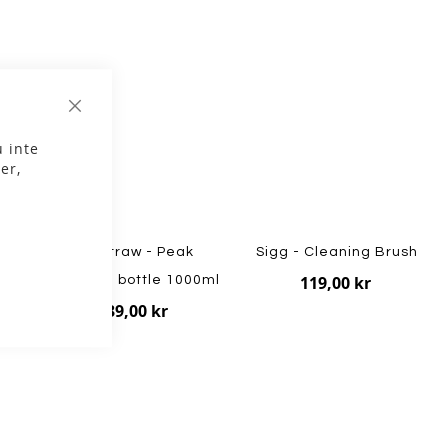
Stäng
 inte
er,
LifeStraw - Peak
Sigg - Cleaning Brush
119,00 kr
Squeeze bottle 1000ml
739,00 kr