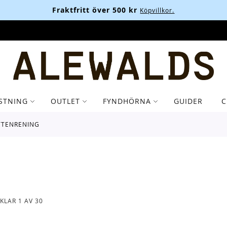
Fraktfritt över 500 kr
Köpvillkor.
STNING
OUTLET
FYNDHÖRNA
GUIDER
C
ATTENRENING
IKLAR
1
AV
30