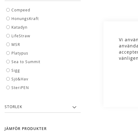
Compeed
HonungsKraft
Katadyn
LifeStraw
Vi använ
MSR
använda
accepte
Platypus
vänlige
Sea to Summit
Sigg
Sigg - Sigg C
Sjö&Hav
Tablet
SteriPEN
89,00 k
STORLEK
JÄMFÖR PRODUKTER