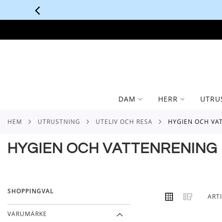
SKIP
TO
CONTENT
DAM
HERR
UTRU
HEM
UTRUSTNING
UTELIV OCH RESA
HYGIEN OCH V
HYGIEN OCH VATTENRENING
SHOPPINGVAL
VISA
Rutnät
Lista
ART
SOM
VARUMÄRKE