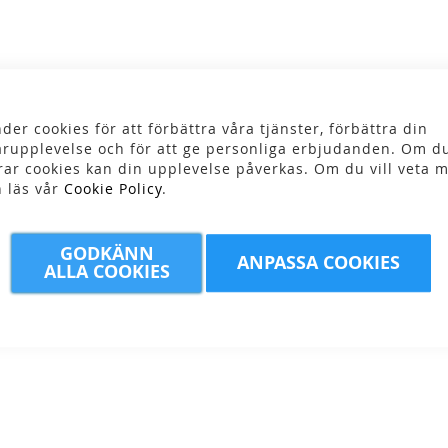
der cookies för att förbättra våra tjänster, förbättra din
rupplevelse och för att ge personliga erbjudanden. Om du
rar cookies kan din upplevelse påverkas. Om du vill veta m
n läs vår
Cookie Policy
.
GODKÄNN
leaning
LifeStraw - Peak
LifeStraw - Peak
ANPASSA COOKIES
ALLA COOKIES
s
Gravity 8L
Gravity 3L
r
1 489,00 kr
1 159,00 kr