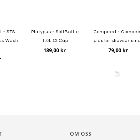
t - STS
Platypus - SoftBottle
Compeed - Compe
ss Wash
1.0L Cl Cap
plåster skavsår sma
189,00 kr
79,00 kr
r
T
OM OSS