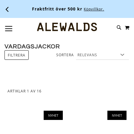
Fraktfritt över 500 kr
Köpvillkor.
M
SKIP
SÖK
TOGGLE NAV
TO
CONTENT
VARDAGSJACKOR
SORTERA
FILTRERA
ARTIKLAR
1
AV
16
NYHET
NYHET