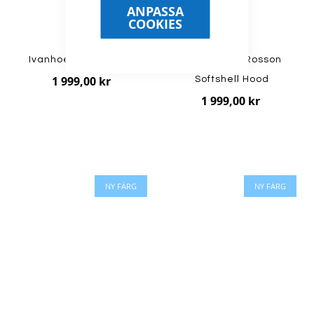
ANPASSA
COOKIES
Ivanhoe - NLS Dahlia
Haglöfs - W Rosson
1 999,00 kr
Softshell Hood
1 999,00 kr
NY FÄRG
NY FÄRG