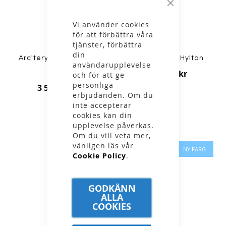
Stäng
Vi använder cookies
för att förbättra våra
tjänster, förbättra
din
Arc'teryx - W Gamma
Ivanhoe - GY Hyltan
användarupplevelse
2 299,00 kr
Hoody
och för att ge
personliga
3 599,00 kr
erbjudanden. Om du
inte accepterar
cookies kan din
upplevelse påverkas.
Om du vill veta mer,
vänligen läs vår
NY FÄRG
Cookie Policy
.
GODKÄNN
ALLA
COOKIES