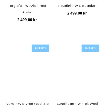
Haglöfs - W Aria Proof
Houdini - W Go Jacket
2 499,00 kr
Parka
2 499,00 kr
NY FÄRG
NY FÄRG
Varg - W Styrsö Wool Zip
Lundhags - W Flok Wool