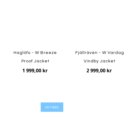
Haglöfs - W Breeze
Fjällräven - W Vardag
Proof Jacket
Vindby Jacket
1 999,00 kr
2 999,00 kr
NY FÄRG