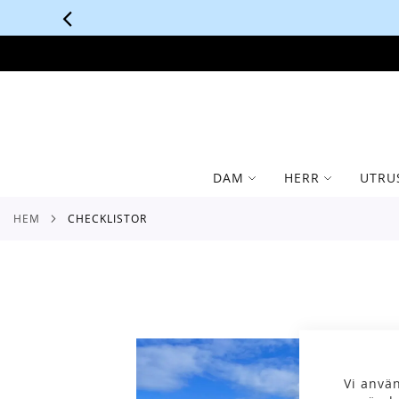
SKIP
TO
CONTENT
DAM
HERR
UTRU
HEM
CHECKLISTOR
Vi använ