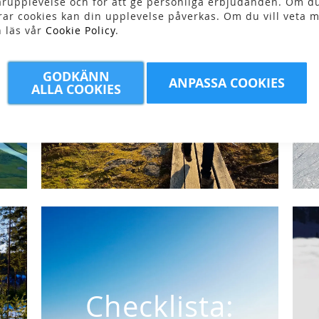
rupplevelse och för att ge personliga erbjudanden. Om du
rar cookies kan din upplevelse påverkas. Om du vill veta m
Checklista:
n läs vår
Cookie Policy
.
Vandring
GODKÄNN
ANPASSA COOKIES
ALLA COOKIES
dagsturer
Checklista: