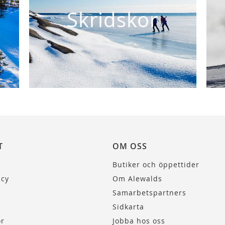
Skridskor
T
OM OSS
Butiker och öppettider
icy
Om Alewalds
Samarbetspartners
Sidkarta
or
Jobba hos oss