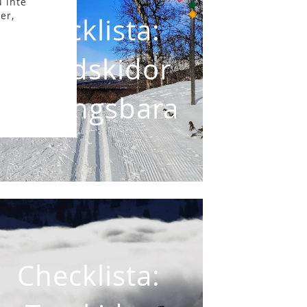
 inte
er,
Checklista:
Längdskidor
Vallningsbara
Checklista: