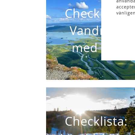
använda
accepte
Checklista:
vänlige
Vandring
med tält
Checklista: