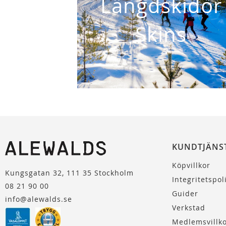
Längdskidor
Skins
KUNDTJÄNS
Köpvillkor
Kungsgatan 32, 111 35 Stockholm
Integritetspol
08 21 90 00
Guider
info@alewalds.se
Verkstad
Medlemsvillk