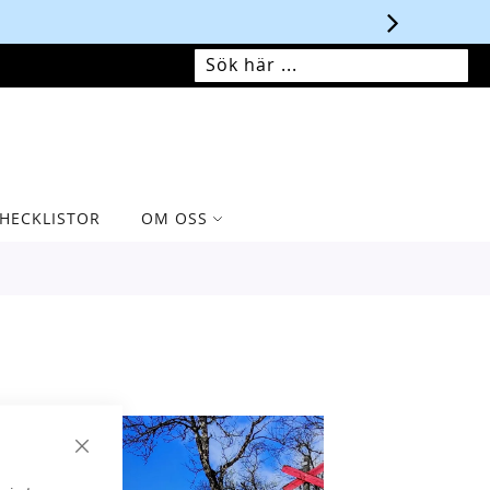
MIN VARUKORG
SÖK
SÖK
HECKLISTOR
OM OSS
Stäng