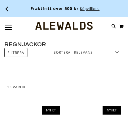
Fraktfritt över 500 kr
Köpvillkor.
M
SKIP
SÖK
TOGGLE NAV
TO
CONTENT
REGNJACKOR
SORTERA
FILTRERA
13
VAROR
NYHET
NYHET