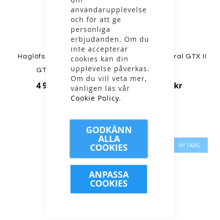
användarupplevelse
och för att ge
personliga
erbjudanden. Om du
inte accepterar
Haglöfs - W L.I.M Airak
Haglöfs - W Astral GTX II
cookies kan din
upplevelse påverkas.
GTX Jacket
Jacket
Om du vill veta mer,
4 999,00 kr
4 499,00 kr
vänligen läs vår
Cookie Policy
.
GODKÄNN
ALLA
COOKIES
NY FÄRG
NY FÄRG
ANPASSA
COOKIES