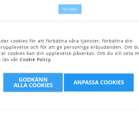
NY FÄRG
der cookies för att förbättra våra tjänster, förbättra din
rupplevelse och för att ge personliga erbjudanden. Om du
rar cookies kan din upplevelse påverkas. Om du vill veta m
n läs vår
Cookie Policy
.
GODKÄNN
W Hike+
Icebreaker - W Hike+
Sealskinz - Raynham
ANPASSA COOKIES
ALLA COOKIES
ew
Medium Crew
Allweather mid soc
r
329,00 kr
699,00 kr