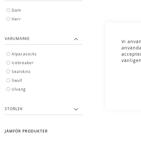
Dam
Herr
VARUMÄRKE
Vi använ
använda
accepte
Alpacasocks
vänlige
Icebreaker
Sealskinz
Icebreaker - 
Swull
Liner Cr
Ulvang
229,00 k
STORLEK
JÄMFÖR PRODUKTER