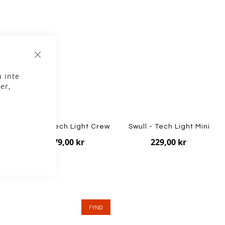
Stäng
 inte
er,
 -
Swull - Tech Light Crew
Swull - Tech Light Mini
279,00 kr
229,00 kr
k
FYND