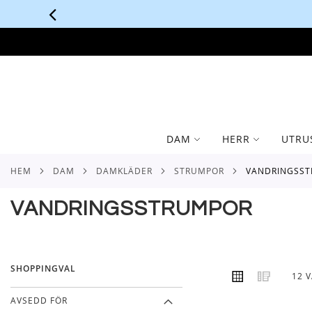
SKIP
TO
CONTENT
DAM
HERR
UTRU
HEM
DAM
DAMKLÄDER
STRUMPOR
VANDRINGSS
VANDRINGSSTRUMPOR
SHOPPINGVAL
VISA
Rutnät
Lista
12
V
SOM
AVSEDD FÖR