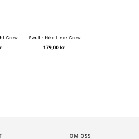
ght Crew
Swull - Hike Liner Crew
r
179,00 kr
T
OM OSS