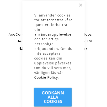
Stäng
Vi använder cookies
för att förbättra våra
tjänster, förbättra
din
användarupplevelse
AceCamp - Accordion
Hiker - Kollaps
och för att ge
Jerrycan 5 L
Vattendunk 10L
personliga
149,00 kr
169,00 kr
erbjudanden. Om du
inte accepterar
cookies kan din
upplevelse påverkas.
Om du vill veta mer,
vänligen läs vår
Cookie Policy
.
GODKÄNN
ALLA
COOKIES