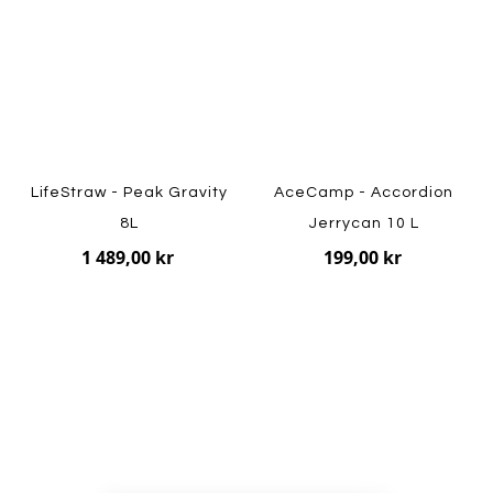
LifeStraw - Peak Gravity
AceCamp - Accordion
8L
Jerrycan 10 L
1 489,00 kr
199,00 kr