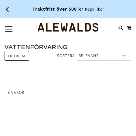
Fraktfritt över 500 kr
Köpvillkor.
M
SKIP
SÖK
TOGGLE NAV
TO
CONTENT
VATTENFÖRVARING
SORTERA
FILTRERA
8
VAROR