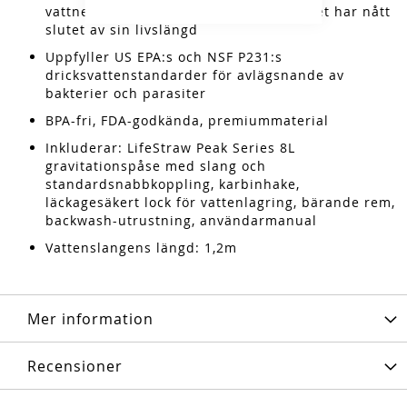
vattnet kommer att sluta flöda när filtret har nått
slutet av sin livslängd
Uppfyller US EPA:s och NSF P231:s
dricksvattenstandarder för avlägsnande av
bakterier och parasiter
BPA-fri, FDA-godkända, premiummaterial
Inkluderar: LifeStraw Peak Series 8L
gravitationspåse med slang och
standardsnabbkoppling, karbinhake,
läckagesäkert lock för vattenlagring, bärande rem,
backwash-utrustning, användarmanual
Vattenslangens längd: 1,2m
Mer information
Recensioner