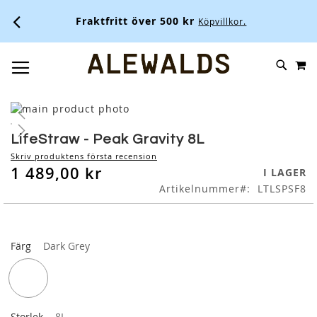
Fraktfritt över 500 kr
Köpvillkor.
M
SKIP
SÖK
TOGGLE NAV
TO
CONTENT
Skip
to
Skip
the
to
LifeStraw - Peak Gravity 8L
end
the
Skriv produktens första recension
of
beginning
1 489,00 kr
I LAGER
the
of
Artikelnummer
LTLSPSF8
images
the
gallery
images
gallery
Färg
Dark Grey
Storlek
8L