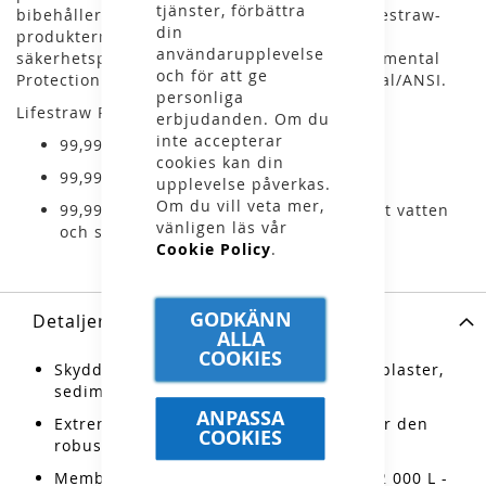
tjänster, förbättra
bibehåller bra flöde över långa sträckor. Lifestraw-
din
produkterna testas noggrant för att uppfylla
användarupplevelse
säkerhetsprotokoll fastställda av US Environmental
och för att ge
Protection Agency (EPA) och NSF International/ANSI.
personliga
Lifestraw Peak skyddar mot:
erbjudanden. Om du
inte accepterar
99,999999% av bakterierna
cookies kan din
99,999% av parasiterna
upplevelse påverkas.
Om du vill veta mer,
99,999% av mikroplaster, sand, grumligt vatten
vänligen läs vår
och sediment
Cookie Policy
.
GODKÄNN
Detaljer
ALLA
COOKIES
Skyddar mot bakterier, parasiter, mikroplaster,
sediment, sand och grumligt vatten
ANPASSA
Extrem hållbarhet: premiummaterial gör den
COOKIES
robustare
Membranmikrofiltret kan rena upp till 2 000 L -