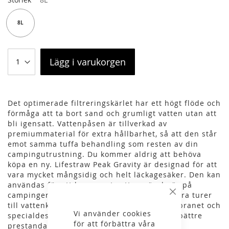
8L
Lägg i varukorgen
Det optimerade filtreringskärlet har ett högt flöde och
förmåga att ta bort sand och grumligt vatten utan att
bli igensatt. Vattenpåsen är tillverkad av
premiummaterial för extra hållbarhet, så att den står
emot samma tuffa behandling som resten av din
campingutrustning. Du kommer aldrig att behöva
köpa en ny. Lifestraw Peak Gravity är designad för att
vara mycket mångsidig och helt läckagesäker. Den kan
användas för att lagra rent vatten när du är på
campingen eller stugan, vilket sparar dig flera turer
Stäng
till vattenkanten. Det omkonstruerade membranet och
Vi använder cookies
specialdesignade backwash-tillbehöret ger bättre
för att förbättra våra
prestanda mot sand och grumligt vatten och