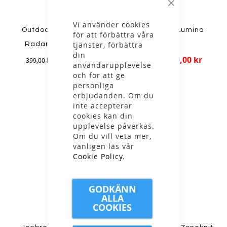
Stäng
Vi använder cookies
Outdoor Research -
Marmot - W Lumina
för att förbättra våra
tjänster, förbättra
Radar Pocket Cap
Capri
din
299,00 kr
699,00 kr
399,00 kr
1 099,00 kr
användarupplevelse
och för att ge
personliga
erbjudanden. Om du
inte accepterar
cookies kan din
upplevelse påverkas.
Om du vill veta mer,
vänligen läs vår
Cookie Policy
.
GODKÄNN
ALLA
COOKIES