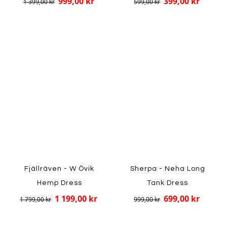
999,00 kr
399,00 kr
1 399,00 kr
599,00 kr
Fjällräven - W Övik
Sherpa - Neha Long
Hemp Dress
Tank Dress
1 199,00 kr
699,00 kr
1 799,00 kr
999,00 kr