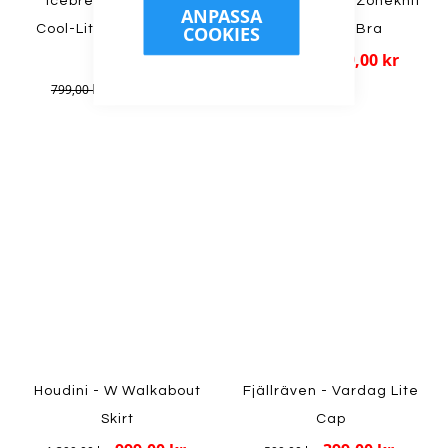
Icebreaker - W 125
Icebreaker - W Zoneknit
ANPASSA
COOKIES
Cool-Lite Sphere III SS
Seamless Bra
799,00 kr
Tee
1 099,00 kr
549,00 kr
799,00 kr
Houdini - W Walkabout
Fjällräven - Vardag Lite
Skirt
Cap