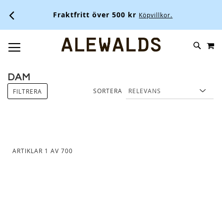
Al
Fraktfritt över 500 kr
Köpvillkor.
M
SKIP
SÖK
TOGGLE NAV
TO
CONTENT
DAM
SORTERA
FILTRERA
ARTIKLAR
1
AV
700