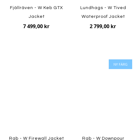
Fjällräven - W Keb GTX
Lundhags - W Tived
Jacket
Waterproof Jacket
7 499,00 kr
2 799,00 kr
NY FÄRG
Rab - W Firewall Jacket
Rab - W Downpour