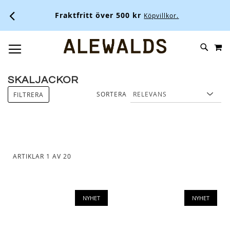
Fraktfritt över 500 kr
Köpvillkor.
M
SKIP
SÖK
TOGGLE NAV
TO
CONTENT
SKALJACKOR
SORTERA
FILTRERA
ARTIKLAR
1
AV
20
NYHET
NYHET