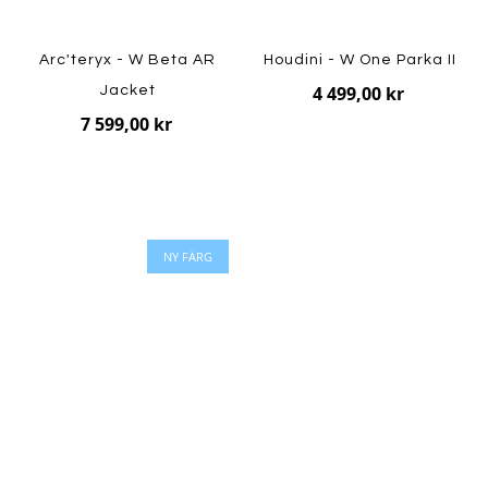
Arc'teryx - W Beta AR
Houdini - W One Parka II
4 499,00 kr
Jacket
7 599,00 kr
NY FÄRG