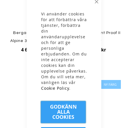
Stäng
Vi använder cookies
för att förbättra våra
tjänster, förbättra
din
Bergans - W Rabot
Haglöfs - W Front Proof II
användarupplevelse
Alpine 3L Shell Jacket
Jacket
och för att ge
personliga
4 699,00 kr
3 299,00 kr
erbjudanden. Om du
inte accepterar
cookies kan din
upplevelse påverkas.
Om du vill veta mer,
vänligen läs vår
NY FÄRG
Cookie Policy
.
GODKÄNN
ALLA
COOKIES