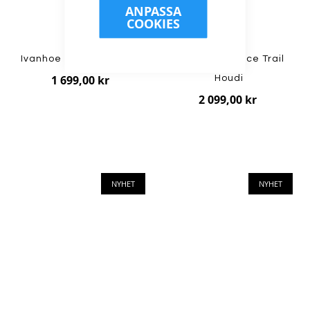
ANPASSA
COOKIES
Ivanhoe - Bruno Full Zip
Houdini - M Pace Trail
1 699,00 kr
Houdi
2 099,00 kr
NYHET
NYHET