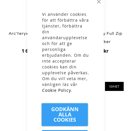
Stäng
Vi använder cookies
för att förbättra våra
tjänster, förbättra
din
Arc'teryx - M Kyanite LT
Ivanhoe - Henry Full Zip
användarupplevelse
Hoody
Windbreaker
och för att ge
personliga
1 699,00 kr
2 199,00 kr
erbjudanden. Om du
inte accepterar
cookies kan din
upplevelse påverkas.
Om du vill veta mer,
vänligen läs vår
NYHET
NYHET
Cookie Policy
.
GODKÄNN
ALLA
COOKIES