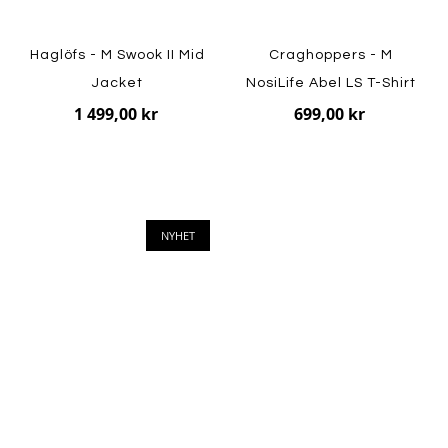
Haglöfs - M Swook II Mid
Craghoppers - M
Jacket
NosiLife Abel LS T-Shirt
1 499,00 kr
699,00 kr
NYHET