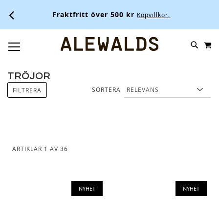
Fraktfritt över 500 kr
Köpvillkor.
M
SKIP
SÖK
TOGGLE NAV
TO
CONTENT
TRÖJOR
SORTERA
FILTRERA
ARTIKLAR
1
AV
36
NYHET
NYHET