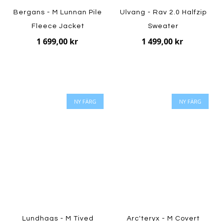
Bergans - M Lunnan Pile
Ulvang - Rav 2.0 Halfzip
Fleece Jacket
Sweater
1 699,00 kr
1 499,00 kr
NY FÄRG
NY FÄRG
Lundhags - M Tived
Arc'teryx - M Covert