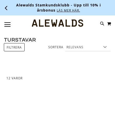
Alewalds Stamkundsklubb - Upp till 10% i
årsbonus
LÄS MER HÄR.
M
SKIP
SÖK
TOGGLE NAV
TO
CONTENT
TURSTAVAR
SORTERA
FILTRERA
12
VAROR