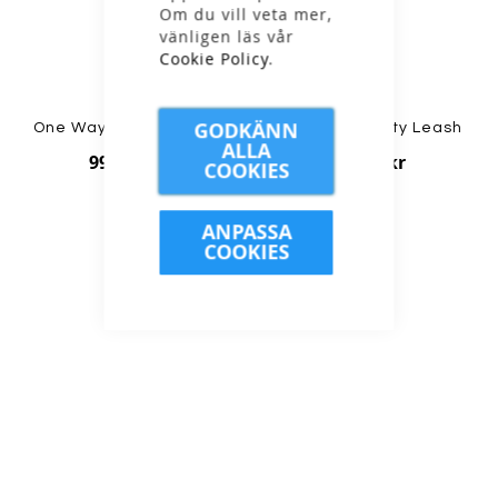
Om du vill veta mer,
vänligen läs vår
Cookie Policy
.
GODKÄNN
One Way - BC Mountain
Åsnes - Security Leash
ALLA
999,00 kr
149,00 kr
COOKIES
ANPASSA
COOKIES