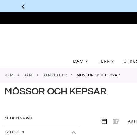
SKIP
TO
CONTENT
DAM
HERR
UTRU
HEM
DAM
DAMKLÄDER
MÖSSOR OCH KEPSAR
MÖSSOR OCH KEPSAR
SHOPPINGVAL
VISA
Rutnät
Lista
ART
SOM
KATEGORI