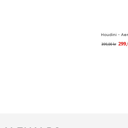
Houdini - Ae
299,
399,00 kr