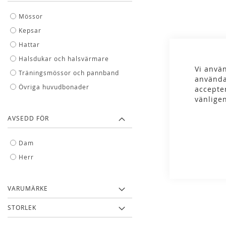
Mössor
Kepsar
Hattar
Halsdukar och halsvärmare
Vi använ
Träningsmössor och pannband
använda
Övriga huvudbonader
accepte
vänlige
AVSEDD FÖR
Outdoor Rese
Radar Pocke
Dam
299,
Herr
399,00 kr
VARUMÄRKE
STORLEK