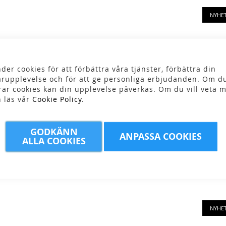
NYHE
der cookies för att förbättra våra tjänster, förbättra din
rupplevelse och för att ge personliga erbjudanden. Om du
rar cookies kan din upplevelse påverkas. Om du vill veta m
n läs vår
Cookie Policy
.
arch -
Fjällräven - Vardag
Lundhags - Snapba
GODKÄNN
ANPASSA COOKIES
ALLA COOKIES
t Cap
Lite Cap
Cap
00 kr
399,00 kr
499,00 kr
599,00 kr
NYHE