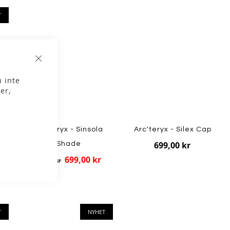
T
Stäng
 inte
er,
ck
Arc'teryx - Sinsola
Arc'teryx - Silex Cap
699,00 kr
Shade
699,00 kr
999,00 kr
T
NYHET