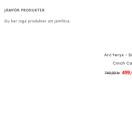
JÄMFÖR PRODUKTER
Du har inga produkter att jämföra.
Arc'teryx - S
Cinch C
499,
749,00 kr