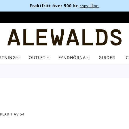
Fraktfritt över 500 kr
Köpvillkor.
STNING
OUTLET
FYNDHÖRNA
GUIDER
C
IKLAR
1
AV
54