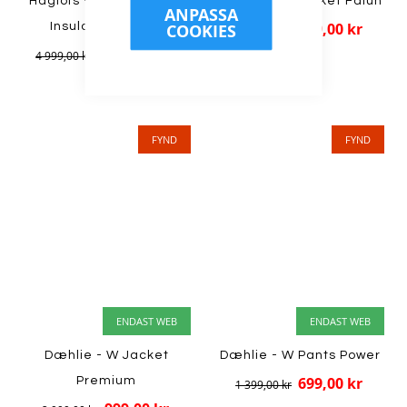
Haglöfs - W Latnja GTX
Dæhlie - M Jacket Falun
ANPASSA
799,00 kr
COOKIES
Insulated Jacket
1 599,00 kr
2 499,00 kr
4 999,00 kr
FYND
FYND
ENDAST WEB
ENDAST WEB
Dæhlie - W Jacket
Dæhlie - W Pants Power
699,00 kr
Premium
1 399,00 kr