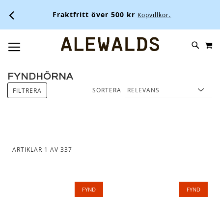
Fraktfritt över 500 kr
Köpvillkor.
M
SKIP
SÖK
TOGGLE NAV
TO
CONTENT
FYNDHÖRNA
SORTERA
FILTRERA
ARTIKLAR
1
AV
337
FYND
FYND