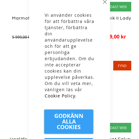
Stäng
ENDAST WEB
ENDAST WEB
Vi använder cookies
Marmot - W Prospect
Hanwag - W Anvik II Lady
för att förbättra våra
tjänster, förbättra
Coat
GTX
din
2 499,00 kr
1 799,00 kr
5 999,00 kr
3 299,00 kr
användarupplevelse
och för att ge
personliga
erbjudanden. Om du
inte accepterar
FYND
FYND
cookies kan din
upplevelse påverkas.
Om du vill veta mer,
vänligen läs vår
Cookie Policy
.
GODKÄNN
ALLA
COOKIES
ENDAST WEB
ENDAST WEB