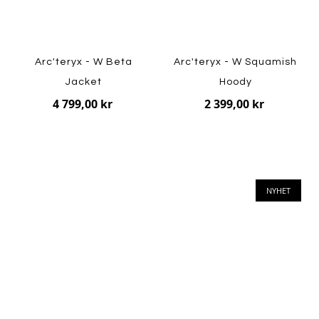
Arc'teryx - W Beta
Arc'teryx - W Squamish
Jacket
Hoody
4 799,00 kr
2 399,00 kr
NYHET