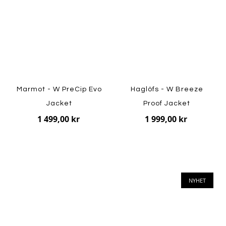
Marmot - W PreCip Evo
Haglöfs - W Breeze
Jacket
Proof Jacket
1 499,00 kr
1 999,00 kr
NYHET