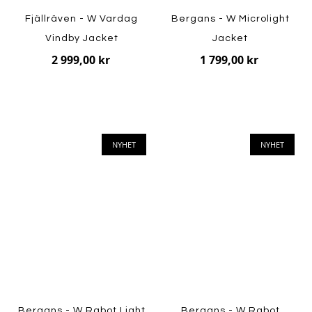
Fjällräven - W Vardag
Bergans - W Microlight
Vindby Jacket
Jacket
2 999,00 kr
1 799,00 kr
NYHET
NYHET
Bergans - W Rabot Light
Bergans - W Rabot