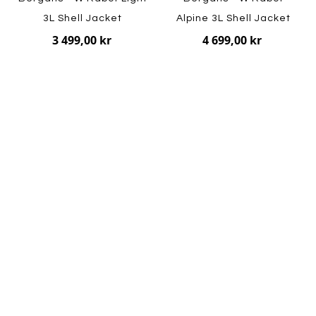
3L Shell Jacket
Alpine 3L Shell Jacket
3 499,00 kr
4 699,00 kr
Bergans - W Holo
Insulated Vest