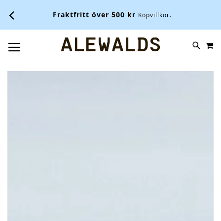
Alewalds 
Fraktfritt över 500 kr
Köpvillkor.
M
SKIP
SÖK
TOGGLE NAV
TO
CONTENT