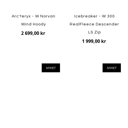
Arc'teryx - W Norvan
Icebreaker - W 300
Wind Hoody
RealFleece Descender
2 699,00 kr
LS Zip
1 999,00 kr
NYHET
NYHET