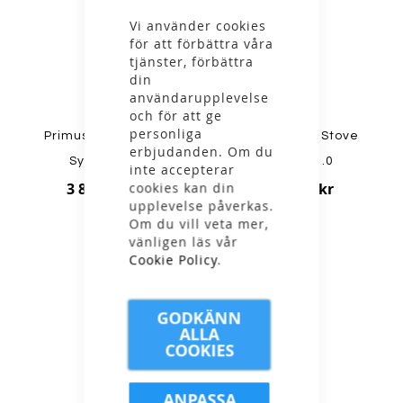
Stäng
Vi använder cookies
för att förbättra våra
tjänster, förbättra
din
användarupplevelse
och för att ge
personliga
Primus - Ulti Stove
Primus - Ulti Stove
erbjudanden. Om du
System 1.7
System 1.0
inte accepterar
cookies kan din
3 899,00 kr
3 699,00 kr
upplevelse påverkas.
Om du vill veta mer,
vänligen läs vår
Cookie Policy
.
GODKÄNN
ALLA
COOKIES
ANPASSA