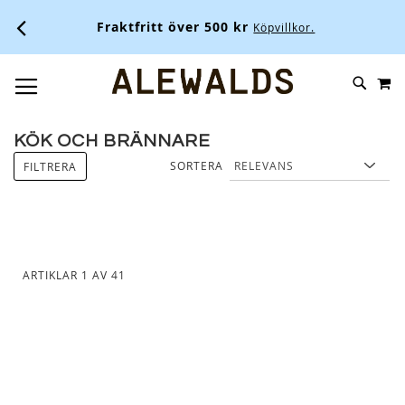
Fraktfritt över 500 kr
Köpvillkor.
M
SKIP
SÖK
TOGGLE NAV
TO
CONTENT
KÖK OCH BRÄNNARE
SORTERA
FILTRERA
ARTIKLAR
1
AV
41