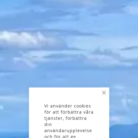
Stäng
Vi använder cookies
för att förbättra våra
tjänster, förbättra
din
användarupplevelse
och för att ge