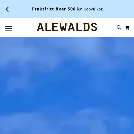
Fraktfritt över 500 kr
Köpvillkor.
M
SKIP
SÖK
TOGGLE NAV
TO
CONTENT