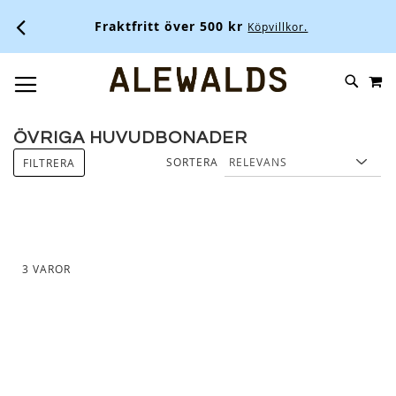
Fraktfritt över 500 kr
Köpvillkor.
M
SKIP
SÖK
TOGGLE NAV
TO
CONTENT
ÖVRIGA HUVUDBONADER
SORTERA
FILTRERA
3
VAROR