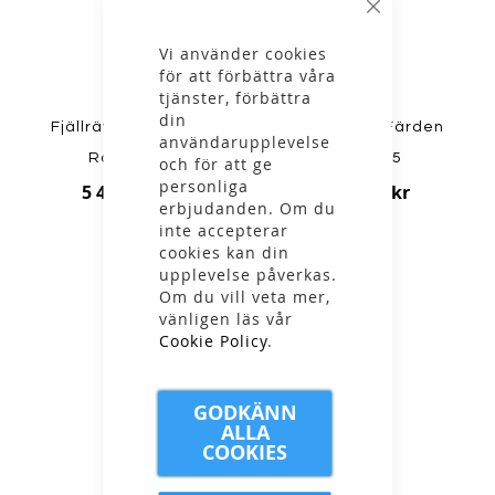
Stäng
Vi använder cookies
för att förbättra våra
tjänster, förbättra
din
Fjällräven - Färden
Fjällräven - Färden
användarupplevelse
Roller 120
Roller 75
och för att ge
personliga
5 499,00 kr
4 299,00 kr
erbjudanden. Om du
inte accepterar
cookies kan din
upplevelse påverkas.
Om du vill veta mer,
vänligen läs vår
NYHET
Cookie Policy
.
GODKÄNN
ALLA
COOKIES