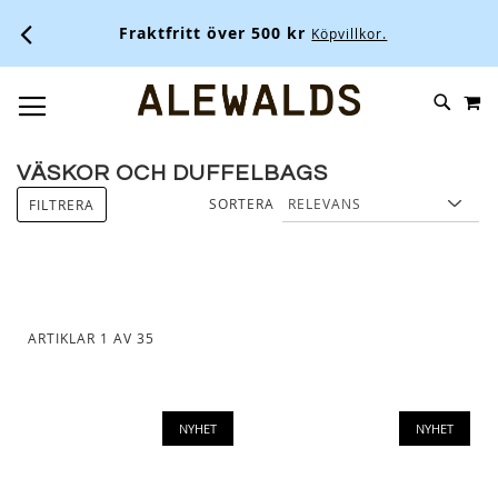
Fraktfritt över 500 kr
Köpvillkor.
M
SKIP
SÖK
TOGGLE NAV
TO
CONTENT
VÄSKOR OCH DUFFELBAGS
SORTERA
FILTRERA
ARTIKLAR
1
AV
35
NYHET
NYHET