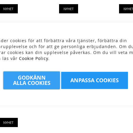
NYHET
NYHET
NYHE
der cookies för att förbättra våra tjänster, förbättra din
rupplevelse och för att ge personliga erbjudanden. Om du
rar cookies kan din upplevelse påverkas. Om du vill veta m
n läs vår
Cookie Policy
.
it Evo
Lowa - W Nuvolo
Lowa - W Lowa®
GODKÄNN
ANPASSA COOKIES
ALLA COOKIES
2 299,00 kr
Explorer GTX Lo
kr
2 499,00 kr
NYHET