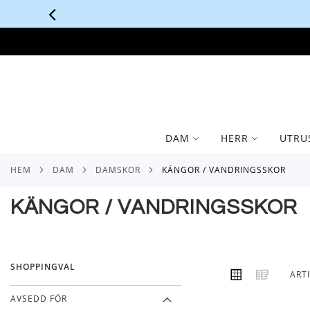
SKIP
TO
CONTENT
DAM
HERR
UTRU
HEM
DAM
DAMSKOR
KÄNGOR / VANDRINGSSKOR
KÄNGOR / VANDRINGSSKOR
SHOPPINGVAL
VISA
Rutnät
Lista
ART
SOM
AVSEDD FÖR