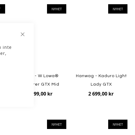
T
NYHET
NYHET
Stäng
 inte
er,
Lowa - W Lowa®
Hanwag - Kaduro Light
Explorer GTX Mid
Lady GTX
2 899,00 kr
2 699,00 kr
NYHET
NYHET