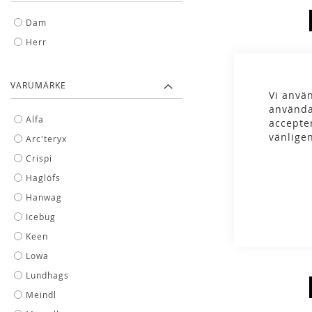
Dam
Herr
VARUMÄRKE
Vi använ
använda
Alfa
accepte
vänlige
Arc'teryx
Crispi
Crispi - Summ
Haglöfs
GTX
Hanwag
3 699,00 
Icebug
Keen
Lowa
Lundhags
Meindl