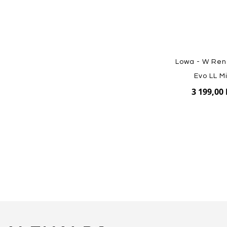
Lowa - W Re
Evo LL M
3 199,00 