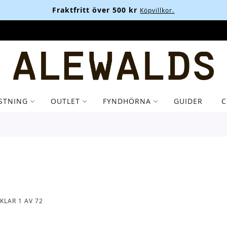
Fraktfritt över 500 kr
Köpvillkor.
STNING
OUTLET
FYNDHÖRNA
GUIDER
C
IKLAR
1
AV
72