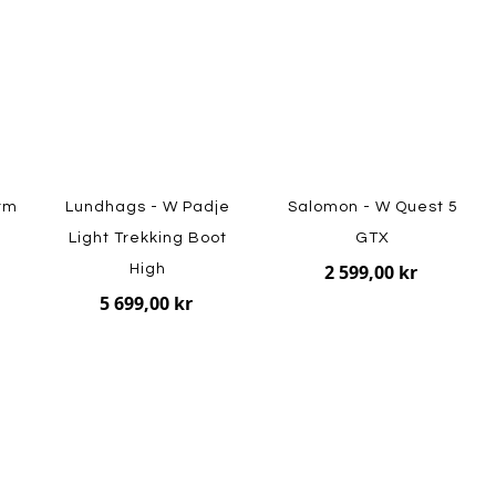
orm
Lundhags - W Padje
Salomon - W Quest 5
Light Trekking Boot
GTX
2 599,00 kr
High
5 699,00 kr