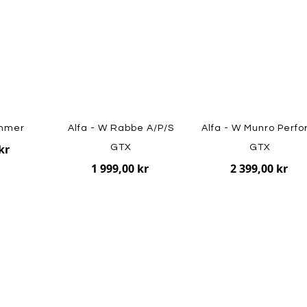
immer
Alfa - W Rabbe A/P/S
Alfa - W Munro Perf
kr
GTX
GTX
1 999,00 kr
2 399,00 kr