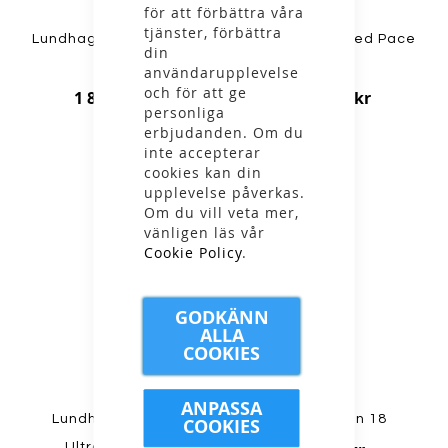
för att förbättra våra
tjänster, förbättra
Lundhags - Tived Pace
Lundhags - Tived Pace
din
12L
18 L
användarupplevelse
och för att ge
1 899,00 kr
1 999,00 kr
personliga
erbjudanden. Om du
inte accepterar
cookies kan din
NYHET
upplevelse påverkas.
Om du vill veta mer,
vänligen läs vår
Cookie Policy
.
GODKÄNN
ALLA
COOKIES
ANPASSA
Lundhags - Padje
Rab - Tygen 18
COOKIES
Ultralight 25 L