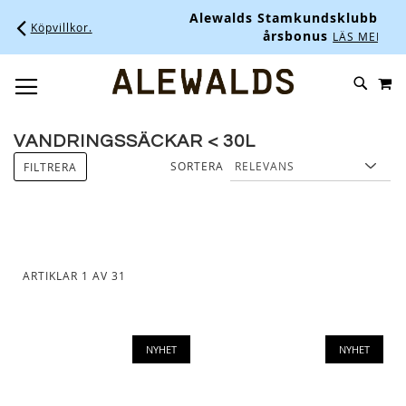
Alewalds Stamkundsklubb - Upp till 10% i
årsbonus
LÄS MER HÄR.
M
SKIP
SÖK
TOGGLE NAV
TO
CONTENT
VANDRINGSSÄCKAR < 30L
SORTERA
FILTRERA
ARTIKLAR
1
AV
31
NYHET
NYHET