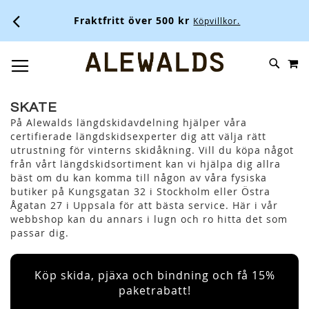
Ale
Fraktfritt över 500 kr
Köpvillkor.
M
SKIP
SÖK
TOGGLE NAV
TO
CONTENT
SKATE
På Alewalds längdskidavdelning hjälper våra
certifierade längdskidsexperter dig att välja rätt
utrustning för vinterns skidåkning. Vill du köpa något
från vårt längdskidsortiment kan vi hjälpa dig allra
bäst om du kan komma till någon av våra fysiska
butiker på Kungsgatan 32 i Stockholm eller Östra
Ågatan 27 i Uppsala för att bästa service. Här i vår
webbshop kan du annars i lugn och ro hitta det som
passar dig.
Köp skida, pjäxa och bindning och få 15%
paketrabatt!