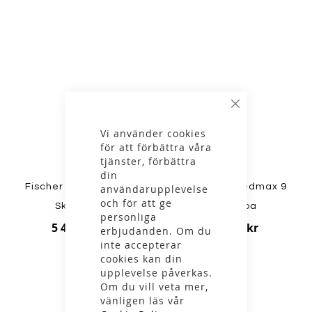
Stäng
Vi använder cookies
för att förbättra våra
tjänster, förbättra
din
Fischer - Speedmax 6
Fischer - Speedmax 9
användarupplevelse
och för att ge
Skate Boa
SK RL Boa
personliga
5 499,00 kr
9 899,00 kr
erbjudanden. Om du
inte accepterar
cookies kan din
upplevelse påverkas.
Om du vill veta mer,
vänligen läs vår