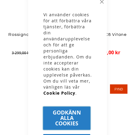
Stäng
Vi använder cookies
för att förbättra våra
tjänster, förbättra
din
Rossignol - X-10 Classic
Salomon - W RC8 Vitane
användarupplevelse
24/25
Prolink
och för att ge
personliga
1 999,00 kr
999,00 kr
3 299,00 kr
1 799,00 kr
erbjudanden. Om du
inte accepterar
cookies kan din
upplevelse påverkas.
Om du vill veta mer,
vänligen läs vår
FYND
FYND
Cookie Policy
.
GODKÄNN
ALLA
COOKIES