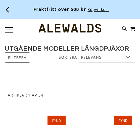
Fraktfritt över 500 kr
Köpvillkor.
M
SKIP
SÖK
TOGGLE NAV
TO
CONTENT
UTGÅENDE MODELLER LÄNGDPJÄXOR
SORTERA
FILTRERA
ARTIKLAR
1
AV
54
FYND
FYND