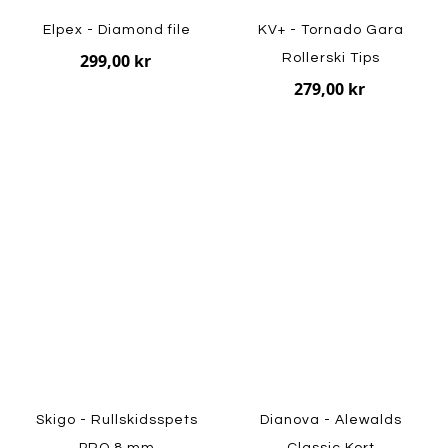
Elpex - Diamond file
KV+ - Tornado Gara
299,00 kr
Rollerski Tips
279,00 kr
Skigo - Rullskidsspets
Dianova - Alewalds
PRO 8 mm
Classic Kort