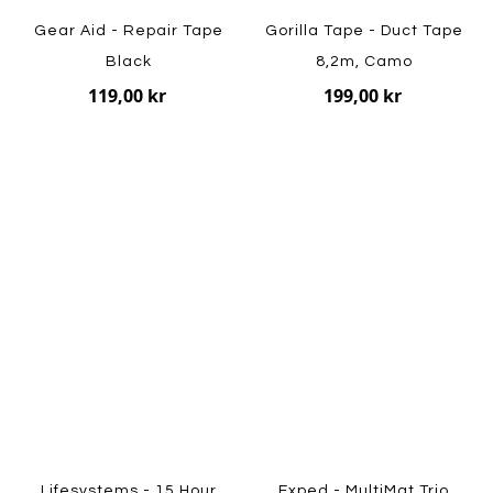
Gear Aid - Repair Tape
Gorilla Tape - Duct Tape
Black
8,2m, Camo
119,00 kr
199,00 kr
Lifesystems - 15 Hour
Exped - MultiMat Trio