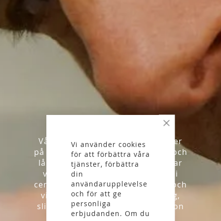
VERKSTAD
Stäng
Vår verkstadspersonal är experter
Vi använder cookies
på allt som har med längdskidor och
för att förbättra våra
långfärdsskridskor att göra. Vi har
tjänster, förbättra
våra skidverkstäder i butikerna i
din
centrala Stockholm och Uppsala och
användarupplevelse
och för att ge
vi hjälper dig gärna med vallning,
personliga
slipning, montering och reparation
erbjudanden. Om du
av längdskidor och slipning av