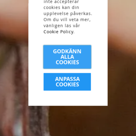
inte accepterar
långfärdsskridskor.
cookies kan din
upplevelse påverkas.
Om du vill veta mer,
vänligen läs vår
Cookie Policy
.
GODKÄNN
ALLA
COOKIES
ANPASSA
COOKIES