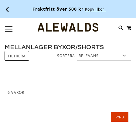
Fraktfritt över 500 kr
Köpvillkor.
M
SKIP
SÖK
TOGGLE NAV
TO
CONTENT
MELLANLAGER BYXOR/SHORTS
SORTERA
FILTRERA
6
VAROR
FYND