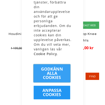
tjänster, förbättra
din
användarupplevelse
och för att ge
personliga
erbjudanden. Om du
ENDAST WEB
ENDAST WEB
inte accepterar
Houdini - W Moonwalk
Houdini - W Drop Knee
cookies kan din
upplevelse påverkas.
Shorts
Power Tights
Om du vill veta mer,
599,00 kr
599,00 kr
1 199,00 kr
1 299,00 kr
vänligen läs vår
Cookie Policy
.
GODKÄNN
ALLA
COOKIES
FYND
FYND
ANPASSA
COOKIES