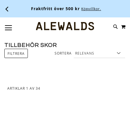
Fraktfritt över 500 kr
Köpvillkor.
M
SKIP
SÖK
TOGGLE NAV
TO
CONTENT
TILLBEHÖR SKOR
SORTERA
FILTRERA
ARTIKLAR
1
AV
34