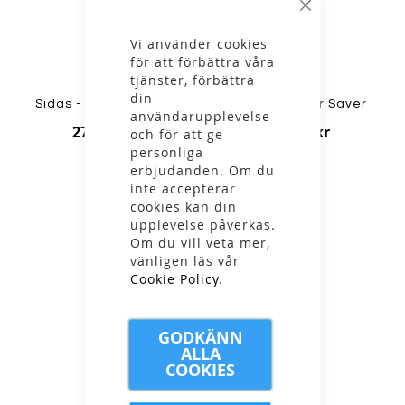
Stäng
Vi använder cookies
för att förbättra våra
tjänster, förbättra
din
Sidas - Walk Traction
Icebug - Floor Saver
användarupplevelse
279,00 kr
349,00 kr
och för att ge
personliga
erbjudanden. Om du
inte accepterar
cookies kan din
upplevelse påverkas.
Om du vill veta mer,
vänligen läs vår
Cookie Policy
.
GODKÄNN
ALLA
COOKIES