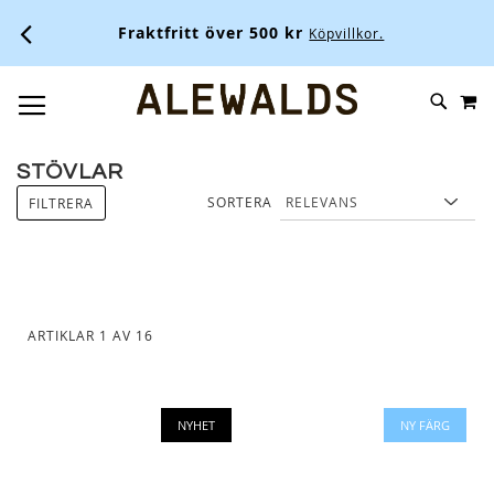
Fraktfritt över 500 kr
Köpvillkor.
M
SKIP
SÖK
TOGGLE NAV
TO
CONTENT
STÖVLAR
SORTERA
FILTRERA
ARTIKLAR
1
AV
16
NYHET
NY FÄRG