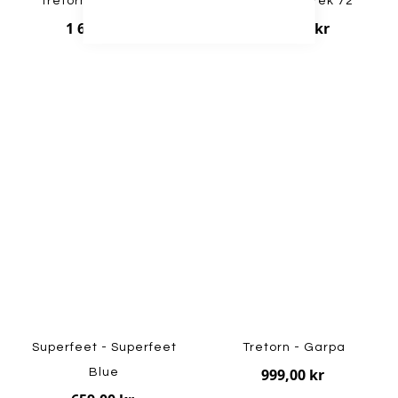
Tretorn - Aim Trace
Tretorn - Sarek 72
1 699,00 kr
1 499,00 kr
Superfeet - Superfeet
Tretorn - Garpa
999,00 kr
Blue