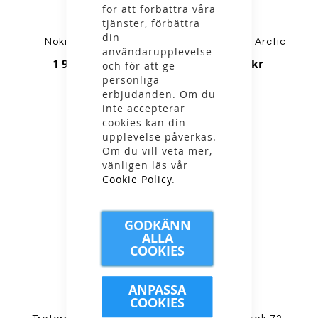
för att förbättra våra
tjänster, förbättra
din
Nokian - Tuura
Tretorn - Aim Arctic
användarupplevelse
1 999,00 kr
1 799,00 kr
och för att ge
personliga
erbjudanden. Om du
inte accepterar
cookies kan din
upplevelse påverkas.
Om du vill veta mer,
vänligen läs vår
Cookie Policy
.
GODKÄNN
ALLA
COOKIES
ANPASSA
COOKIES