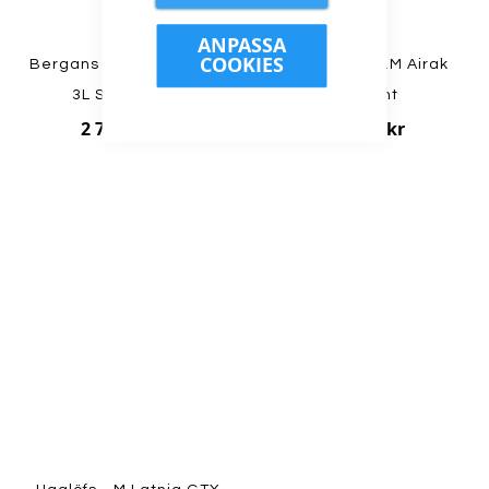
ANPASSA
COOKIES
Bergans - M Rabot Light
Haglöfs - M L.I.M Airak
3L Shell Pants
GTX Pant
2 799,00 kr
3 499,00 kr