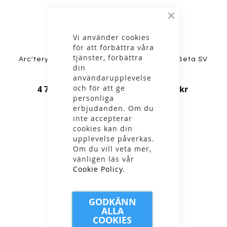
Stäng
Vi använder cookies
för att förbättra våra
tjänster, förbättra
Arc'teryx - M Alpha SL
Arc'teryx - M Beta SV
din
Pant
Pant
användarupplevelse
och för att ge
4 799,00 kr
5 999,00 kr
personliga
erbjudanden. Om du
inte accepterar
cookies kan din
NYHET
upplevelse påverkas.
Om du vill veta mer,
vänligen läs vår
Cookie Policy
.
GODKÄNN
ALLA
COOKIES