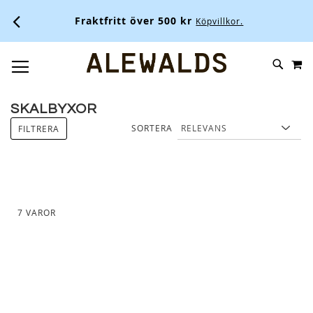
Fraktfritt över 500 kr
Köpvillkor.
M
SKIP
SÖK
TOGGLE NAV
TO
CONTENT
SKALBYXOR
SORTERA
FILTRERA
7
VAROR