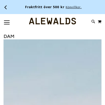
Fraktfritt över 500 kr
Köpvillkor.
M
SKIP
SÖK
TOGGLE NAV
TO
CONTENT
DAM