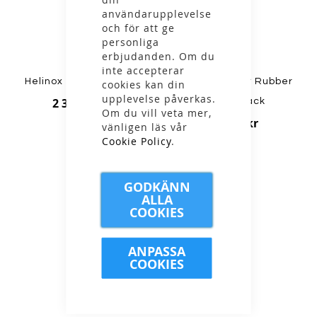
användarupplevelse
och för att ge
personliga
erbjudanden. Om du
inte accepterar
Helinox - Sunset Chair
Helinox - Chair Rubber
cookies kan din
upplevelse påverkas.
2 399,00 kr
Foot 4-pack
Om du vill veta mer,
169,00 kr
vänligen läs vår
Cookie Policy
.
GODKÄNN
ALLA
COOKIES
ANPASSA
COOKIES