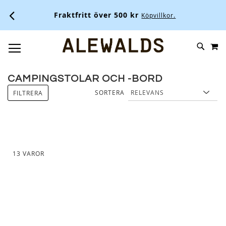
Fraktfritt över 500 kr
Köpvillkor.
M
SKIP
SÖK
TOGGLE NAV
TO
CONTENT
CAMPINGSTOLAR OCH -BORD
SORTERA
FILTRERA
13
VAROR