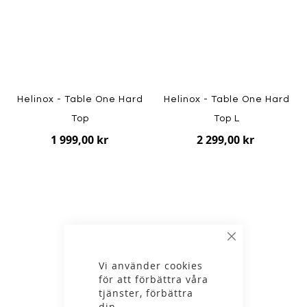
Helinox - Table One Hard
Helinox - Table One Hard
Top
Top L
1 999,00 kr
2 299,00 kr
Stäng
Vi använder cookies
för att förbättra våra
tjänster, förbättra
din