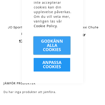
inte accepterar
cookies kan din
upplevelse påverkas.
Om du vill veta mer,
vänligen läs vår
Cookie Policy
.
JO Sport - Snusnäsduk
Icebreaker - Flexi Chute
329,00 kr
Paisley
GODKÄNN
179,00 kr
ALLA
COOKIES
ANPASSA
COOKIES
JÄMFÖR PRODUKTER
Du har inga produkter att jämföra.