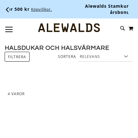
Alewalds Stamkundsklubb - Upp ti
r
Köpvillkor.
årsbonus
LÄS MER HÄR.
M
SKIP
SÖK
TOGGLE NAV
TO
CONTENT
HALSDUKAR OCH HALSVÄRMARE
SORTERA
FILTRERA
4
VAROR