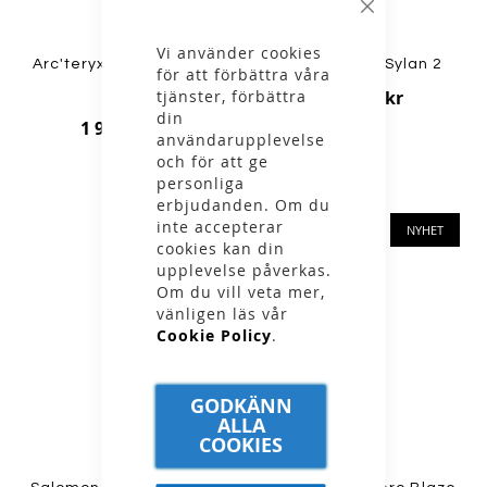
Stäng
Vi använder cookies
Arc'teryx - W Norvan LD
Arc'teryx - W Sylan 2
för att förbättra våra
tjänster, förbättra
2 699,00 kr
4
din
1 999,00 kr
användarupplevelse
och för att ge
personliga
erbjudanden. Om du
inte accepterar
NYHET
NYHET
cookies kan din
upplevelse påverkas.
Om du vill veta mer,
vänligen läs vår
Cookie Policy
.
GODKÄNN
ALLA
COOKIES