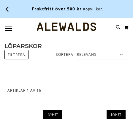
Fraktfritt över 500 kr
Köpvillkor.
M
SKIP
SÖK
TOGGLE NAV
TO
CONTENT
LÖPARSKOR
SORTERA
FILTRERA
ARTIKLAR
1
AV
16
NYHET
NYHET