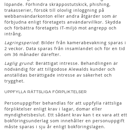
löpande. Förhindra skräppostutskick, phishing,
trakasserier, försök till olovlig inloggning på
webbanvändarkonton eller andra åtgärder som är
förbjudna enligt företagets användarvillkor. Skydda
och förbättra företagets IT-miljö mot angrepp och
intrång.
Lagringsperiod
: Bilder från kamerabevakning sparas i
2 veckor. Data sparas från insamlandet och för en tid
om 36 månader därefter.
Laglig grund
: Berättigat intresse. Behandlingen är
nödvändig för att tillgodose Alewalds kunder och
anställdas berättigade intresse av säkerhet och
trygghet.
UPPFYLLA RÄTTSLIGA FÖRPLIKTELSER
Personuppgifter behandlas för att uppfylla rättsliga
förpliktelser enligt krav i lagar, domar eller
myndighetsbeslut. Ett sådant krav kan t ex vara att ett
bokföringsunderlag som innehåller en personuppgift
måste sparas i sju år enligt bokföringslagen.