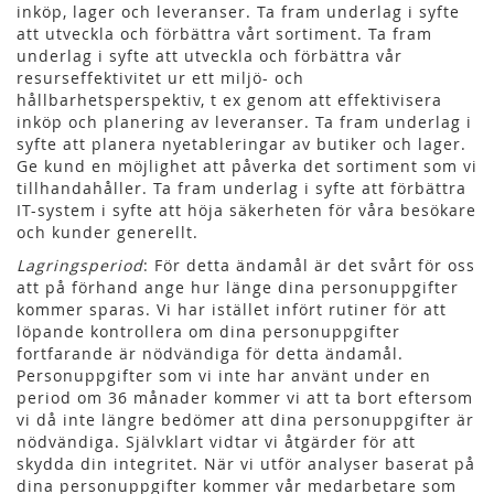
inköp, lager och leveranser. Ta fram underlag i syfte
att utveckla och förbättra vårt sortiment. Ta fram
underlag i syfte att utveckla och förbättra vår
resurseffektivitet ur ett miljö- och
hållbarhetsperspektiv, t ex genom att effektivisera
inköp och planering av leveranser. Ta fram underlag i
syfte att planera nyetableringar av butiker och lager.
Ge kund en möjlighet att påverka det sortiment som vi
tillhandahåller. Ta fram underlag i syfte att förbättra
IT-system i syfte att höja säkerheten för våra besökare
och kunder generellt.
Lagringsperiod
: För detta ändamål är det svårt för oss
att på förhand ange hur länge dina personuppgifter
kommer sparas. Vi har istället infört rutiner för att
löpande kontrollera om dina personuppgifter
fortfarande är nödvändiga för detta ändamål.
Personuppgifter som vi inte har använt under en
period om 36 månader kommer vi att ta bort eftersom
vi då inte längre bedömer att dina personuppgifter är
nödvändiga. Självklart vidtar vi åtgärder för att
skydda din integritet. När vi utför analyser baserat på
dina personuppgifter kommer vår medarbetare som