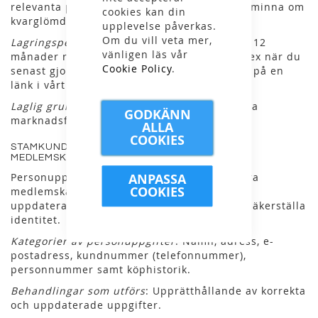
relevanta produktrekommendationer och påminna om
cookies kan din
kvarglömda/övergivna digitala varukorgar.
upplevelse påverkas.
Om du vill veta mer,
Lagringsperiod
: Uppgifterna tas bort senast 12
vänligen läs vår
månader räknat från din senaste aktivitet (tex när du
Cookie Policy
.
senast gjorde ett köp, öppnade och klickade på en
länk i vårt nyhetsbrev).
Laglig grund
: Berättigat intresse av att kunna
GODKÄNN
marknadsföra våra produkter och tjänster.
ALLA
COOKIES
STAMKUNDSKLUBBEN - ADMINISTRATION AV
MEDLEMSKAP
ANPASSA
Personuppgifter används för att administrera
COOKIES
medlemskap och upprätthålla korrekta och
uppdaterade uppgifter i vårt register samt säkerställa
identitet.
Kategorier av personuppgifter
: Namn, adress, e-
postadress, kundnummer (telefonnummer),
personnummer samt köphistorik.
Behandlingar som utförs
: Upprätthållande av korrekta
och uppdaterade uppgifter.