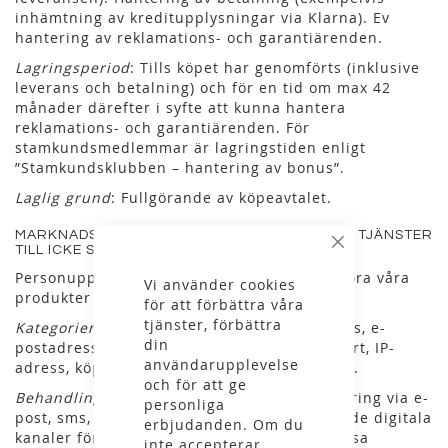
inhämtning av kreditupplysningar via Klarna). Ev
hantering av reklamations- och garantiärenden.
Lagringsperiod
: Tills köpet har genomförts (inklusive
leverans och betalning) och för en tid om max 42
månader därefter i syfte att kunna hantera
reklamations- och garantiärenden. För
stamkundsmedlemmar är lagringstiden enligt
”Stamkundsklubben – hantering av bonus”.
Laglig grund
: Fullgörande av köpeavtalet.
MARKNADSFÖRING AV VÅRA PRODUKTER OCH TJÄNSTER
TILL ICKE STAMKUNDSMEDLEMMAR
Stäng
Personuppgifter används för att marknadsföra våra
Vi använder cookies
produkter och tjänster.
för att förbättra våra
tjänster, förbättra
Kategorier av personuppgifter
: Namn, adress, e-
din
postadress, telefonnummer, ålder, bostadsort, IP-
användarupplevelse
adress, köp- order- och användningshistorik.
och för att ge
Behandlingar som utförs
: Direktmarknadsföring via e-
personliga
post, sms, sociala medier eller andra liknande digitala
erbjudanden. Om du
kanaler för kommunikation samt via post. Visa
inte accepterar