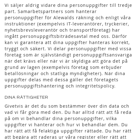
Vi säljer aldrig vidare dina personuppgifter till tredje
part. Samarbetspartners som hanterar
personuppgifter för Alewalds räkning och enligt våra
instruktioner (exempelvis IT-leverantörer, tryckerier,
nyhetsbrevsleverantör och transportföretag) har
ingått personuppgiftsbiträdesavtal med oss. Därför
kan vi garantera att dina uppgifter hanteras korrekt,
tryggt och säkert. Vi delar personuppgifter med vissa
företag som är självständigt personuppgiftsansvariga
när det krävs eller när vi är skyldiga att göra det på
grund av lagen (exempelvis företag som erbjuder
betallösningar och statliga myndigheter). När dina
uppgifter delas med dessa gäller det företagets
personuppgiftshantering och integritetspolicy.
DINA RÄTTIGHETER
Givetvis är det du som bestämmer över din data och
vad vi får göra med den. Du har alltid rätt att få reda
på om vi behandlar dina personuppgifter, vilka
uppgifter vi hanterar och hur vi behandlar dem. Du
har rätt att få felaktiga uppgifter rättade. Du har rätt
att begära att raderas ur våra register eller rätt att