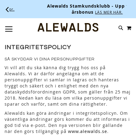
Alewalds Stamkundsklubb - Upp till 10% i
årsbonus
LÄS MER HÄR.
M
SKIP
SÖK
TOGGLE NAV
TO
CONTENT
INTEGRITETSPOLICY
SÅ SKYDDAR VI DINA PERSONUPPGIFTER
Vi vill att du ska känna dig trygg hos oss på
Alewalds. Vi är därför angelägna om att de
personuppgifter vi samlar in lagras och hanteras
tryggt och säkert och i enlighet med den nya
dataskyddsförordningen GDPR, som gäller från 25 maj
2018. Nedan kan du läsa om vilka personuppgifter vi
sparar och varför, samt om dina rättigheter.
Alewalds kan göra ändringar i integritetspolicyn. Om
väsentliga ändringar görs kommer du att informeras i
god tid via e-post. Den nya versionen blir gällande
när den görs tillgänglig på
www.alewalds.se
.