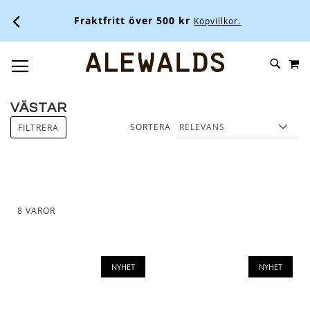
Fraktfritt över 500 kr
Köpvillkor.
M
SKIP
SÖK
TOGGLE NAV
TO
CONTENT
VÄSTAR
SORTERA
FILTRERA
8
VAROR
NYHET
NYHET