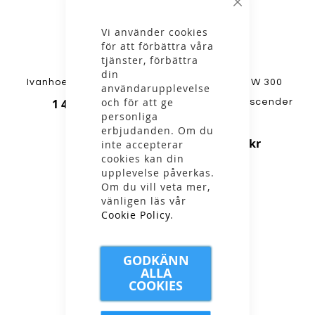
Stäng
Vi använder cookies
för att förbättra våra
tjänster, förbättra
din
Ivanhoe - Beata Vest
Icebreaker - W 300
användarupplevelse
och för att ge
1 499,00 kr
RealFleece Descender
personliga
Vest
erbjudanden. Om du
1 699,00 kr
inte accepterar
cookies kan din
upplevelse påverkas.
Om du vill veta mer,
vänligen läs vår
Cookie Policy
.
GODKÄNN
ALLA
COOKIES