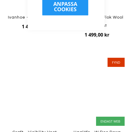
ANPASSA
COOKIES
Ivanhoe - NLS Coco Vest
Lundhags - W Flok Wool
1 499,00 kr
Pile Vest
1 499,00 kr
FYND
ENDAST WEB