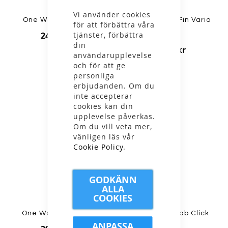
Stäng
Vi använder cookies
One Way - Rollertip
Leki - Basket Fin Vario
för att förbättra våra
tjänster, förbättra
249,00 kr
Set
din
599,00 kr
användarupplevelse
och för att ge
personliga
erbjudanden. Om du
inte accepterar
cookies kan din
upplevelse påverkas.
Om du vill veta mer,
vänligen läs vår
Cookie Policy
.
GODKÄNN
ALLA
COOKIES
One Way - MRS Grip
Salomon - S/Lab Click
ANPASSA
Grip Lt