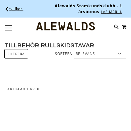
Alewalds Stamkundsklubb - Upp till 10% i
årsbonus
LÄS MER HÄR.
M
SKIP
SÖK
TOGGLE NAV
TO
CONTENT
TILLBEHÖR RULLSKIDSTAVAR
SORTERA
FILTRERA
ARTIKLAR
1
AV
30