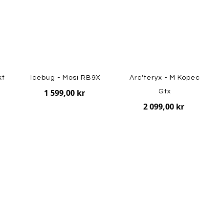
kt
Icebug - Mosi RB9X
Arc'teryx - M Kopec
1 599,00 kr
Gtx
2 099,00 kr