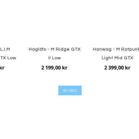
L.I.M
Haglöfs - M Ridge GTX
Hanwag - M Rotpun
GTX Low
II Low
Light Mid GTX
kr
2 199,00 kr
2 399,00 kr
NY FÄRG