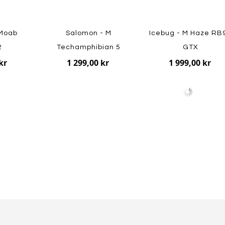
 Moab
Salomon - M
Icebug - M Haze RB
2
Techamphibian 5
GTX
kr
1 299,00 kr
1 999,00 kr