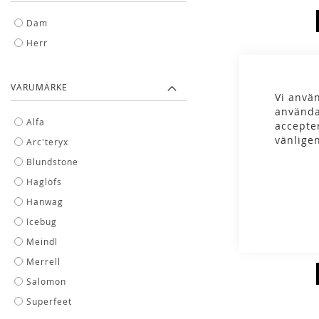
Dam
Herr
VARUMÄRKE
Vi använ
använda
Alfa
accepte
vänlige
Arc'teryx
Blundstone
Icebug - Eli
Haglöfs
1 499,00 
Hanwag
Icebug
Meindl
Merrell
Salomon
Superfeet