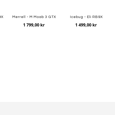
9X
Merrell - M Moab 3 GTX
Icebug - Eli RB9X
1 799,00 kr
1 499,00 kr