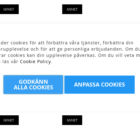
NYHET
NYHET
der cookies för att förbättra våra tjänster, förbättra din
rupplevelse och för att ge personliga erbjudanden. Om du
rar cookies kan din upplevelse påverkas. Om du vill veta m
n läs vår
Cookie Policy
.
 RB9X
Merrell - M Moab
Arc'teryx - M Norva
GODKÄNN
ANPASSA COOKIES
ALLA COOKIES
kr
Speed 2
LD 4
1 699,00 kr
1 999,00 kr
NYHET
NYHET