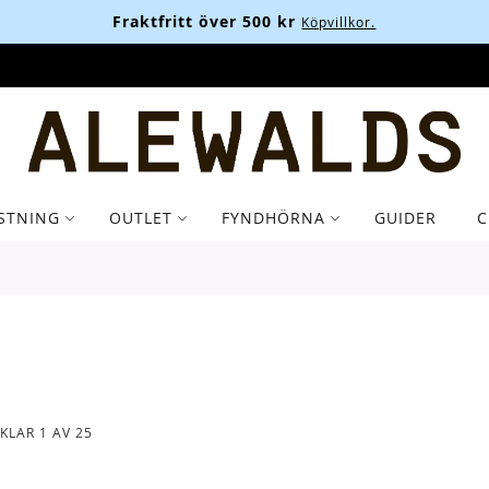
Fraktfritt över 500 kr
Köpvillkor.
STNING
OUTLET
FYNDHÖRNA
GUIDER
C
IKLAR
1
AV
25