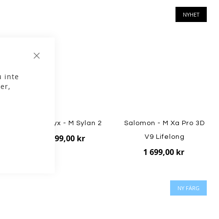
NYHET
Stäng
 inte
er,
n
Arc'teryx - M Sylan 2
Salomon - M Xa Pro 3D
2 699,00 kr
V9 Lifelong
1 699,00 kr
NY FÄRG