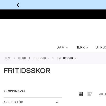
SKIP
TO
CONTENT
DAM
HERR
UTRU
HEM
HERR
HERRSKOR
FRITIDSSKOR
FRITIDSSKOR
SHOPPINGVAL
VISA
Rutnät
Lista
ART
SOM
AVSEDD FÖR