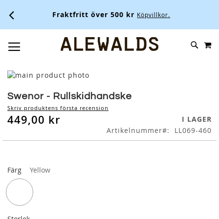
Fraktfritt över 500 kr
Köpvillkor.
M
SKIP
SÖK
TOGGLE NAV
TO
CONTENT
Skip
to
Skip
the
to
Swenor - Rullskidhandske
end
the
Skriv produktens första recension
of
beginning
449,00 kr
I LAGER
the
of
Artikelnummer
LL069-460
images
the
gallery
images
gallery
Färg
Yellow
Storlek