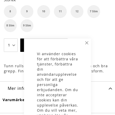
8
9
10
11
12
7 Slim
8 Slim
9 Slim
Lägg i varukorgen
Stäng
Vi använder cookies
för att förbättra våra
tjänster, förbättra
Tunn rullskidhandske med bekväm passform och bra
din
grepp. Finns både med normal och smal passform.
användarupplevelse
och för att ge
personliga
Mer information
erbjudanden. Om du
inte accepterar
Mer
Swenor
cookies kan din
information
upplevelse påverkas.
Om du vill veta mer,