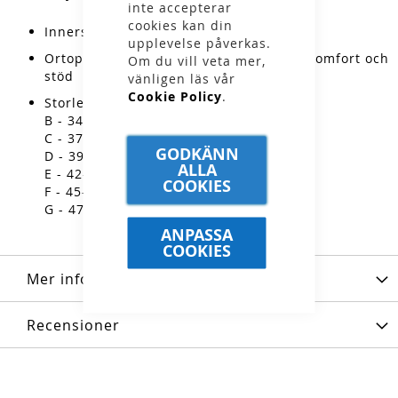
inte accepterar
cookies kan din
Innersula till skor och kängor
upplevelse påverkas.
Ortopediskt form förbättrar passform, komfort och
Om du vill veta mer,
stöd
vänligen läs vår
Cookie Policy
.
Storlekstabell:
B - 34-36
C - 37-38,5
GODKÄNN
D - 39-41
ALLA
E - 42-44
COOKIES
F - 45-46,5
G - 47-49
ANPASSA
COOKIES
Mer information
Recensioner