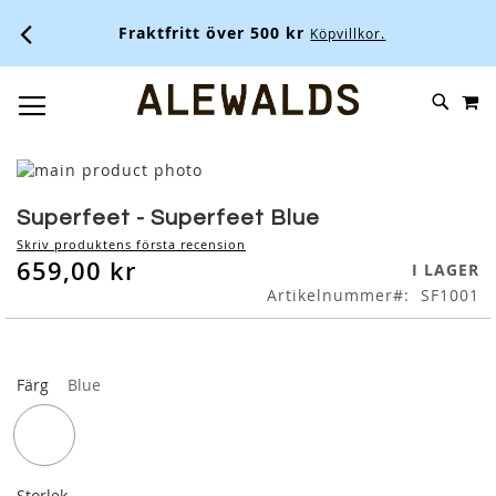
Fraktfritt över 500 kr
Köpvillkor.
M
SKIP
SÖK
TOGGLE NAV
TO
CONTENT
Skip
to
Skip
the
to
Superfeet - Superfeet Blue
end
the
Skriv produktens första recension
of
beginning
659,00 kr
I LAGER
the
of
Artikelnummer
SF1001
images
the
gallery
images
gallery
Färg
Blue
Storlek