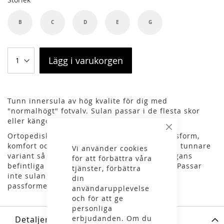
B
C
D
E
G
Lägg i varukorgen
Tunn innersula av hög kvalite för dig med
"normalhögt" fotvalv. Sulan passar i de flesta skor
eller kängor.
Stäng
Ortopediskt formad sula som förbättrar passform,
komfort och stöd för dina fötter. Sulan är en tunnare
Vi använder cookies
variant så du kan enkelt plocka ur skon/kängans
för att förbättra våra
befintliga sula och sätta i "Superfeet Blue". Passar
tjänster, förbättra
inte sulan perfekt direkt kan du klippa till
din
passformen.
användarupplevelse
och för att ge
personliga
erbjudanden. Om du
Detaljer