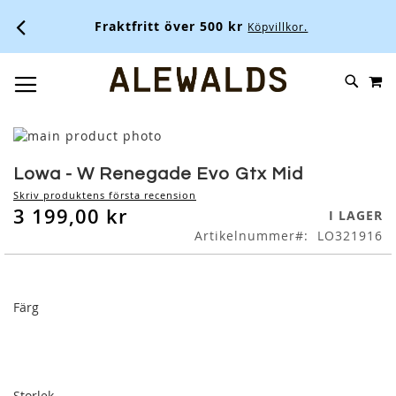
Fraktfritt över 500 kr
Köpvillkor.
M
SKIP
SÖK
TOGGLE NAV
TO
CONTENT
Skip
to
Skip
the
to
Lowa - W Renegade Evo Gtx Mid
end
the
Skriv produktens första recension
of
beginning
3 199,00 kr
I LAGER
the
of
Artikelnummer
LO321916
images
the
gallery
images
gallery
Färg
Storlek