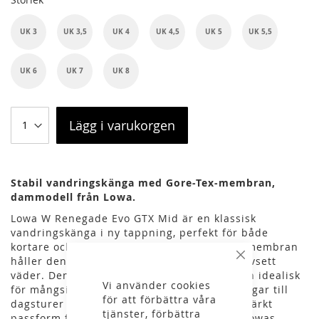
UK 3
UK 3,5
UK 4
UK 4,5
UK 5
UK 5,5
UK 6
UK 7
UK 8
Lägg i varukorgen
Stabil vandringskänga med Gore-Tex-membran,
dammodell från Lowa.
Lowa W Renegade Evo GTX Mid är en klassisk
vandringskänga i ny tappning, perfekt för både
kortare och längre äventyr. Med GORE-TEX-membran
håller den dina fötter torra och bekväma oavsett
Stäng
väder. Den är lätt och flexibel, vilket gör den idealisk
Vi använder cookies
för mångsidig användning, från långvandringar till
för att förbättra våra
dagsturer med familjen. Kängan har en utmärkt
tjänster, förbättra
passform för medelbreda fötter, tack vare Lowas