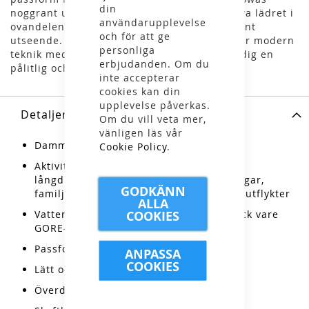
din
noggrant utformade läster. Det högkvalitativa lädret i
användarupplevelse
ovandelen ger både hållbarhet och ett stilrent
och för att ge
utseende. Renegade Evo GTX Mid kombinerar modern
personliga
teknik med traditionellt hantverk för att ge dig en
erbjudanden. Om du
pålitlig och bekväm vandringsupplevelse.
inte accepterar
cookies kan din
upplevelse påverkas.
Detaljer
Om du vill veta mer,
vänligen läs vår
Dammodell
Cookie Policy
.
Aktiviteter: flerdagarsvandringar,
långdistansvandringar, pilgrimsvandringar,
GODKÄNN
familjeutflykter, hundpromenader, dagsutflykter
ALLA
COOKIES
Vattentät med god andningsförmåga tack vare
GORE-TEX-membran
Passform för medelbreda fötter
ANPASSA
COOKIES
Lätt och flexibel konstruktion
Överdel av högkvalitativt läder