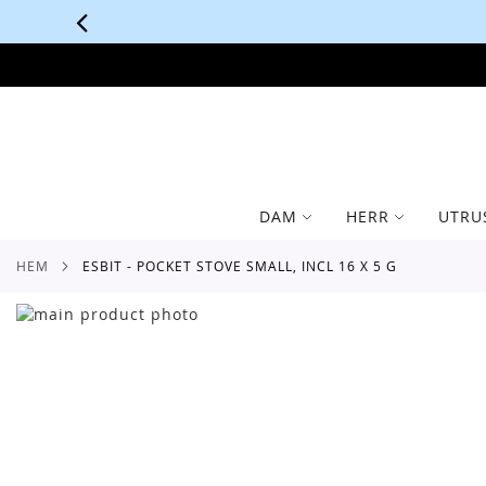
SKIP
TO
CONTENT
DAM
HERR
UTRU
HEM
ESBIT - POCKET STOVE SMALL, INCL 16 X 5 G
Skip
to
Skip
the
to
end
the
of
beginning
the
of
images
the
gallery
images