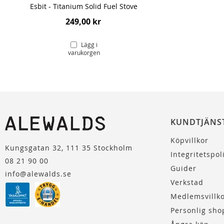
Esbit - Titanium Solid Fuel Stove
249,00 kr
Lägg i
varukorgen
KUNDTJÄNS
Köpvillkor
Kungsgatan 32, 111 35 Stockholm
Integritetspol
08 21 90 00
Guider
info@alewalds.se
Verkstad
Medlemsvillk
Personlig sho