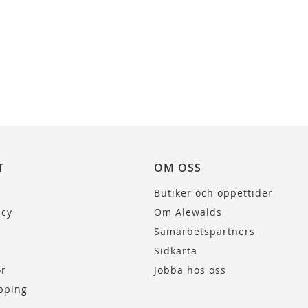
T
OM OSS
Butiker och öppettider
icy
Om Alewalds
Samarbetspartners
Sidkarta
or
Jobba hos oss
pping