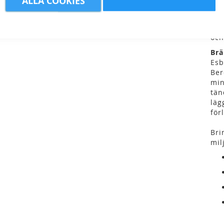
ALLA COOKIES
ryg
gör
mat
och
Brä
Esb
Ber
min
tän
läg
för
Bri
mil