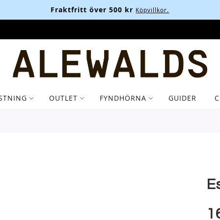
Fraktfritt över 500 kr
Köpvillkor.
STNING
OUTLET
FYNDHÖRNA
GUIDER
C
E
1