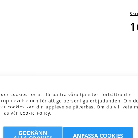
Skr
1
der cookies för att förbättra våra tjänster, förbättra din
rupplevelse och för att ge personliga erbjudanden. Om du
rar cookies kan din upplevelse påverkas. Om du vill veta m
Kom
n läs vår
Cookie Policy
.
brä
Esb
smi
GODKÄNN
ANPASSA COOKIES
des