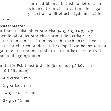
gsäcken. Köket har medföljande bränsletabletter som
 att du snabbt och enkelt kan värma vatten eller laga
. Vindskyddet ger extra stabilitet och skydd mot väder
 vind.
nsletabletter
it finns i olika tablettstorlekar (4 g, 5 g, 14 g, 27 g).
oende på tablettstorlek är brinntiden cirka 5-15
uter. Den kan också tändas snabbt och enkelt med
dstickor eller en tändare, till exempel. Vid behov kan du
ga till en fast bränsletablett till Esbit-köket om du vill
länga tillagningstiden.
nntid för Esbit fast bränsle (beroende på kök och
jöförhållanden)
4 g cirka 5 min
5 g cirka 7 min
14 g cirka 12 min
27 g ca 15 min