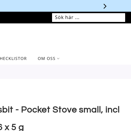
MIN VARUKORG
SÖK
SÖK
HECKLISTOR
OM OSS
sbit - Pocket Stove small, incl
6 x 5 g