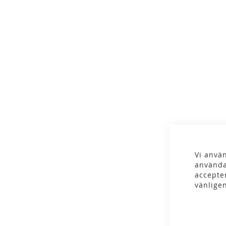
gallery
Vi använ
använda
accepte
vänlige