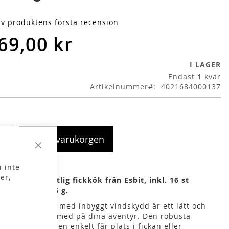
iv produktens första recension
69,00 kr
I LAGER
Endast
1
kvar
Artikelnummer
4021684000137
Lägg i varukorgen
Stäng
 inte
er,
pakt och pålitlig fickkök från Esbit, inkl. 16 st
nsletabletter 5 g.
it Pocket Stove med inbyggt vindskydd är ett lätt och
digt kök att ta med på dina äventyr. Den robusta
ignen gör att den enkelt får plats i fickan eller