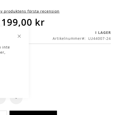
iv produktens första recension
 199,00 kr
I LAGER
Artikelnummer
LU44007-24
Stäng
 inte
er,
g
Tea Green
lek
S
L