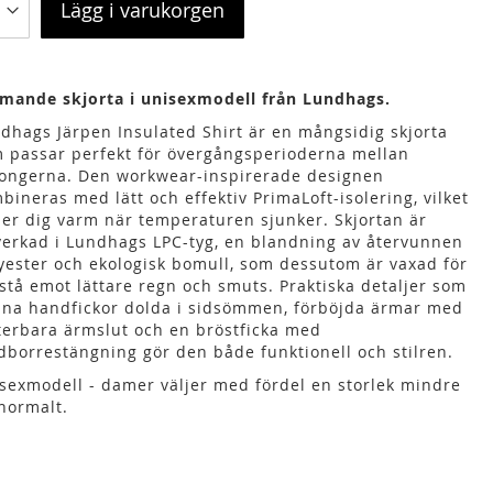
Lägg i varukorgen
mande skjorta i unisexmodell från Lundhags.
dhags Järpen Insulated Shirt är en mångsidig skjorta
 passar perfekt för övergångsperioderna mellan
ongerna. Den workwear-inspirerade designen
bineras med lätt och effektiv PrimaLoft-isolering, vilket
ler dig varm när temperaturen sjunker. Skjortan är
lverkad i Lundhags LPC-tyg, en blandning av återvunnen
yester och ekologisk bomull, som dessutom är vaxad för
 stå emot lättare regn och smuts. Praktiska detaljer som
na handfickor dolda i sidsömmen, förböjda ärmar med
terbara ärmslut och en bröstficka med
dborrestängning gör den både funktionell och stilren.
sexmodell - damer väljer med fördel en storlek mindre
normalt.