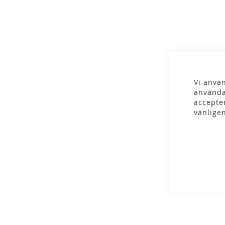
gallery
Vi använ
använda
accepte
vänlige