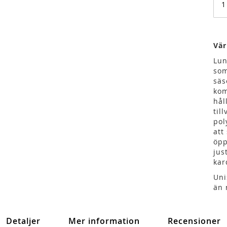
Vär
Lun
som
säs
kom
hål
til
pol
att
öpp
jus
kar
Uni
än 
Detaljer
Mer information
Recensioner