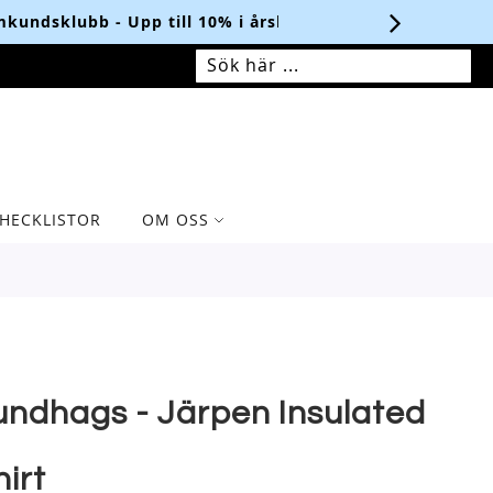
LÄS MER HÄR.
MIN VARUKORG
SÖK
SÖK
HECKLISTOR
OM OSS
undhags - Järpen Insulated
hirt