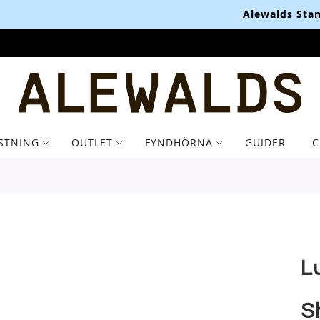
Alewalds Stamkundsklubb - Upp till 10% i årsbonus
STNING
OUTLET
FYNDHÖRNA
GUIDER
C
L
S