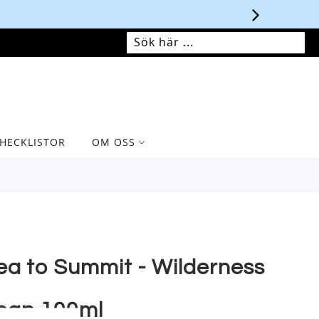
MIN VARUKORG
SÖK
SÖK
HECKLISTOR
OM OSS
ea to Summit - Wilderness
oap 100ml