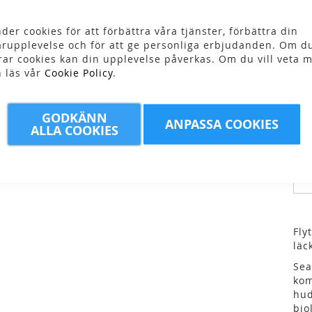
Skr
der cookies för att förbättra våra tjänster, förbättra din
rupplevelse och för att ge personliga erbjudanden. Om du
7
rar cookies kan din upplevelse påverkas. Om du vill veta m
n läs vår
Cookie Policy
.
GODKÄNN
ANPASSA COOKIES
ALLA COOKIES
Fly
läc
Sea
kom
hud
bio