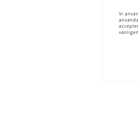
gallery
Vi använ
använda
accepte
vänlige