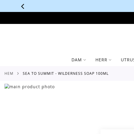
SKIP
TO
CONTENT
DAM
HERR
UTRU
HEM
SEA TO SUMMIT - WILDERNESS SOAP 100ML
Skip
to
Skip
the
to
end
the
of
beginning
the
of
images
the
gallery
images