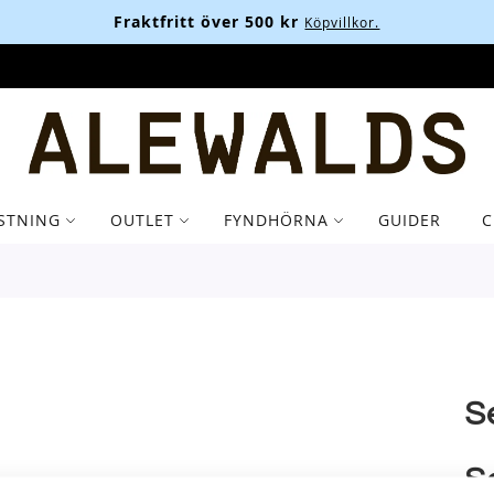
Fraktfritt över 500 kr
Köpvillkor.
STNING
OUTLET
FYNDHÖRNA
GUIDER
C
S
S