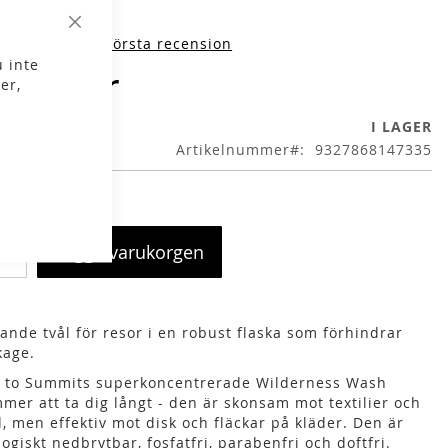
Stäng
iv produktens första recension
 inte
9,00 kr
er,
I LAGER
Artikelnummer
9327868147335
Lägg i varukorgen
tande tvål för resor i en robust flaska som förhindrar
kage.
 to Summits superkoncentrerade Wilderness Wash
mer att ta dig långt - den är skonsam mot textilier och
, men effektiv mot disk och fläckar på kläder. Den är
logiskt nedbrytbar, fosfatfri, parabenfri och doftfri.