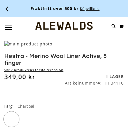
Fraktfritt över 500 kr
Köpvillkor.
M
SKIP
SÖK
TOGGLE NAV
TO
CONTENT
Skip
to
Skip
the
to
Hestra - Merino Wool Liner Active, 5
end
the
finger
of
beginning
Skriv produktens första recension
the
of
349,00 kr
I LAGER
images
the
Artikelnummer
HH34110
gallery
images
gallery
Färg
Charcoal