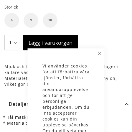
Storlek
6
9
10
Lägg i varukorgen
Stäng
Vi använder cookies
Mjuk och tunn liner som utgör ett bra extra lager i
för att förbättra våra
kallare väder, passar till de flesta handskar.
tjänster, förbättra
Materialet är en bladning av merinoull och nylon,
din
vilket gör den både varm och tålig.
användarupplevelse
och för att ge
personliga
Detaljer
erbjudanden. Om du
inte accepterar
* Tål maskintvätt
cookies kan din
* Material: 70% merinoull, 30% polyamid
upplevelse påverkas.
Om du vill veta mer,