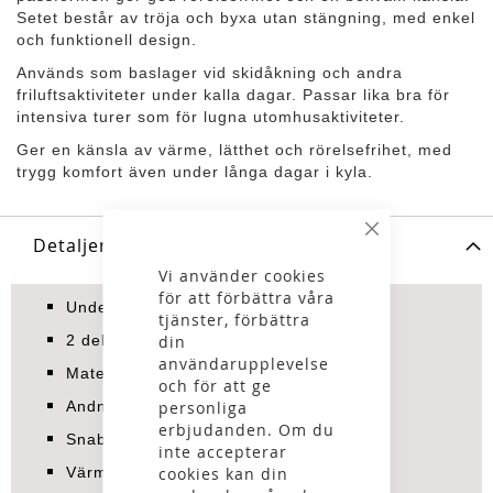
Setet består av tröja och byxa utan stängning, med enkel
och funktionell design.
Används som baslager vid skidåkning och andra
friluftsaktiviteter under kalla dagar. Passar lika bra för
intensiva turer som för lugna utomhusaktiviteter.
Ger en känsla av värme, lätthet och rörelsefrihet, med
trygg komfort även under långa dagar i kyla.
Stäng
Detaljer
Vi använder cookies
för att förbättra våra
Underställsset herr
tjänster, förbättra
din
2 delar: tröja och byxa
användarupplevelse
Material: 100 % polyester
och för att ge
personliga
Andningsaktivt
erbjudanden. Om du
Snabbtorkande
inte accepterar
cookies kan din
Värmande