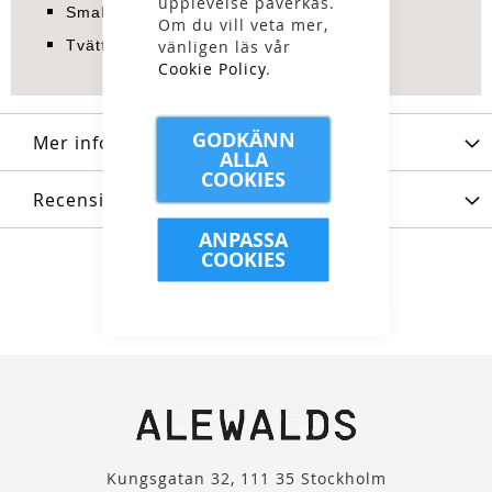
upplevelse påverkas.
Smal passform
Om du vill veta mer,
vänligen läs vår
Tvättbar i maskin upp till 40 °C
Cookie Policy
.
GODKÄNN
Mer information
ALLA
COOKIES
Recensioner
ANPASSA
COOKIES
Kungsgatan 32, 111 35 Stockholm