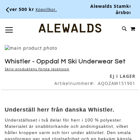
Alewalds Stamkundsklubb - Upp
 kr
Köpvillkor.
årsbonus
LÄS MER HÄR
M
SKIP
SÖK
TOGGLE NAV
TO
CONTENT
Skip
to
Skip
the
to
Whistler - Oppdal M Ski Underwear Set
end
the
Skriv produktens första recension
of
beginning
EJ I LAGER
the
of
Artikelnummer
AQOZAW151901
images
the
gallery
images
gallery
Underställ herr från danska Whistler.
Underställsset i två delar för herr i 100 % polyester.
Materialet är snabbtorkande och andningsaktivt, vilket
håller kroppen varm och torr under aktivitet. Den smala
passformen ger god rörelsefrihet och en bekväm känsla.