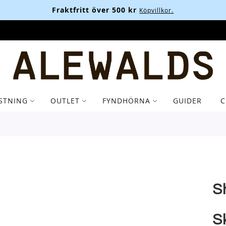
Fraktfritt över 500 kr
Köpvillkor.
STNING
OUTLET
FYNDHÖRNA
GUIDER
C
S
S