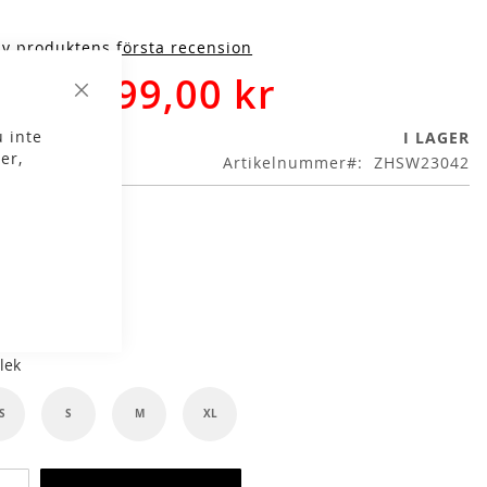
iv produktens första recension
599,00 kr
9,00 kr
Stäng
 inte
I LAGER
er,
Artikelnummer
ZHSW23042
g
lek
S
S
M
XL