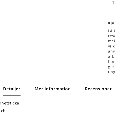
Kjo
Lät
res
mek
vil
anv
arb
Inn
gör
ung
Detaljer
Mer information
Recensioner
rhetsficka
tch