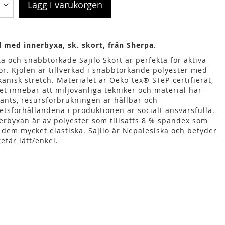
Lägg i varukorgen
l med innerbyxa, sk. skort, från Sherpa.
ta och snabbtorkade Sajilo Skort är perfekta för aktiva
or. Kjolen är tillverkad i snabbtorkande polyester med
anisk stretch. Materialet är Oeko-tex® STeP-certifierat,
ket innebär att miljövänliga tekniker och material har
änts, resursförbrukningen är hållbar och
etsförhållandena i produktionen är socialt ansvarsfulla.
erbyxan är av polyester som tillsatts 8 % spandex som
 dem mycket elastiska. Sajilo är Nepalesiska och betyder
efär lätt/enkel.