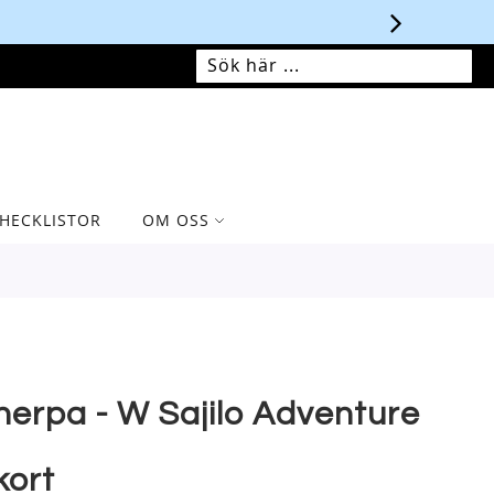
MIN VARUKORG
SÖK
SÖK
HECKLISTOR
OM OSS
herpa - W Sajilo Adventure
kort