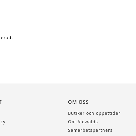
ierad.
T
OM OSS
Butiker och öppettider
icy
Om Alewalds
Samarbetspartners