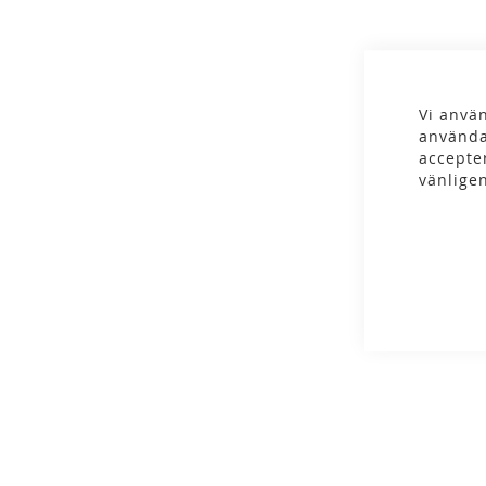
gallery
Vi använ
använda
accepte
vänlige