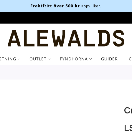
Fraktfritt över 500 kr
Köpvillkor.
STNING
OUTLET
FYNDHÖRNA
GUIDER
C
C
LS