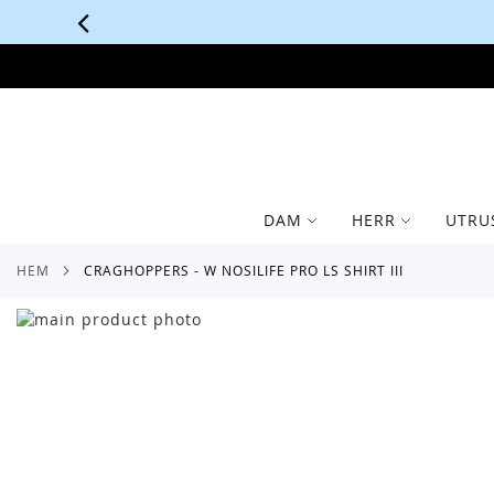
SKIP
TO
CONTENT
DAM
HERR
UTRU
HEM
CRAGHOPPERS - W NOSILIFE PRO LS SHIRT III
Skip
to
Skip
the
to
end
the
of
beginning
the
of
images
the
gallery
images