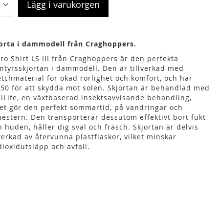
Lägg i varukorgen
orta i dammodell från Craghoppers.
ro Shirt LS III från Craghoppers är den perfekta
ntyrsskjortan i dammodell. Den är tillverkad med
etchmaterial för ökad rörlighet och komfort, och har
50 för att skydda mot solen. Skjortan är behandlad med
iLife, en växtbaserad insektsavvisande behandling,
ket gör den perfekt sommartid, på vandringar och
estern. Den transporterar dessutom effektivt bort fukt
n huden, håller dig sval och fräsch. Skjortan är delvis
lverkad av återvunna plastflaskor, vilket minskar
dioxidutsläpp och avfall.