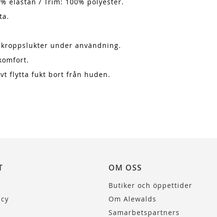
% elastan / Trim: 100% polyester.
ta.
r kroppslukter under användning.
komfort.
vt flytta fukt bort från huden.
T
OM OSS
Butiker och öppettider
icy
Om Alewalds
Samarbetspartners