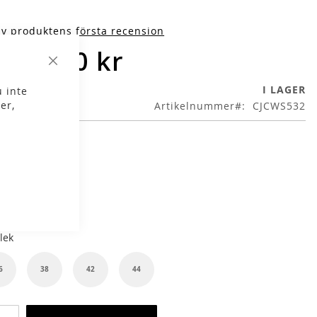
iv produktens första recension
 399,00 kr
Stäng
I LAGER
 inte
er,
Artikelnummer
CJCWS532
g
Wild Olive
lek
6
38
42
44