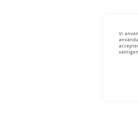
gallery
Vi använ
använda
accepte
vänlige