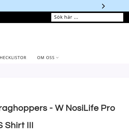
MIN VARUKORG
SÖK
SÖK
HECKLISTOR
OM OSS
raghoppers - W NosiLife Pro
 Shirt III