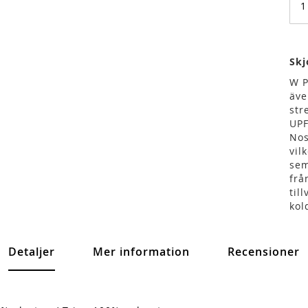
Skj
W P
äve
str
UPF
Nos
vil
sem
frå
til
kol
Detaljer
Mer information
Recensioner