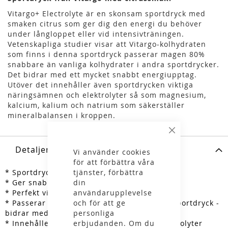
Vitargo+ Electrolyte är en skonsam sportdryck med
smaken citrus som ger dig den energi du behöver
under långloppet eller vid intensivträningen.
Vetenskapliga studier visar att Vitargo-kolhydraten
som finns i denna sportdryck passerar magen 80%
snabbare än vanliga kolhydrater i andra sportdrycker.
Det bidrar med ett mycket snabbt energiupptag.
Utöver det innehåller även sportdrycken viktiga
näringsämnen och elektrolyter så som magnesium,
kalcium, kalium och natrium som säkerställer
mineralbalansen i kroppen.
Stäng
Detaljer
Vi använder cookies
för att förbättra våra
* Sportdryck med citrussmak
tjänster, förbättra
* Ger snabbt energi
din
* Perfekt vid långpass eller intensivträning
användarupplevelse
* Passerar magen 80% snabbare än vanlig sportdryck -
och för att ge
bidrar med snabbt energiupptag
personliga
* Innehåller viktiga näringsämnen och elektrolyter
erbjudanden. Om du