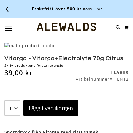
Fraktfritt över 500 kr
Köpvillkor.
M
SKIP
SÖK
TOGGLE NAV
TO
CONTENT
Skip
to
Skip
the
to
Vitargo - Vitargo+Electrolyte 70g Citrus
end
the
Skriv produktens första recension
of
beginning
39,00 kr
I LAGER
the
of
Artikelnummer
EN12
images
the
gallery
images
gallery
Lägg i varukorgen
Sportdryck från Vitargo med citrussmak.