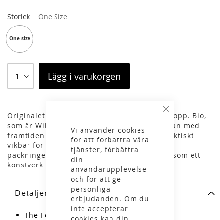
Storlek
One Size
One size
Lägg i varukorgen
Stäng
Originalet och kanske världens mest sålda kopp. Bio,
som är Wildos klassiska ikon, smälter samman med
Vi använder cookies
framtiden och blir grönare än någonsin. Praktiskt
för att förbättra våra
vikbar för att ta så liten plats som möjligt i
tjänster, förbättra
packningen. Fold-A-Cup® har klassificerats som ett
din
konstverk av Svensk Form Copyright Panel.
användarupplevelse
och för att ge
personliga
Detaljer
erbjudanden. Om du
inte accepterar
The Fold-A-Cup® är fri från BPA
cookies kan din