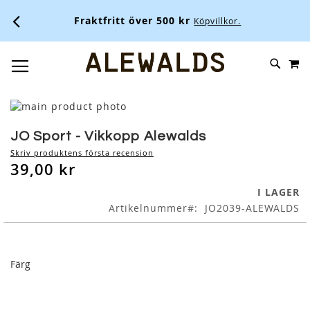
Fraktfritt över 500 kr
Köpvillkor.
M
SKIP
SÖK
TOGGLE NAV
TO
CONTENT
Skip
to
Skip
the
to
JO Sport - Vikkopp Alewalds
end
the
Skriv produktens första recension
of
beginning
39,00 kr
the
of
images
the
I LAGER
gallery
images
Artikelnummer
JO2039-ALEWALDS
gallery
Färg