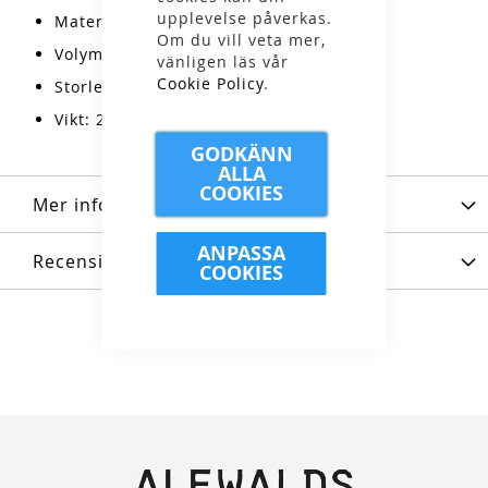
upplevelse påverkas.
Material: TPE 50% Plant based
Om du vill veta mer,
Volym: 250 ml
vänligen läs vår
Cookie Policy
.
Storlek: 9.5x7x2.5 cm
Vikt: 25 gram
GODKÄNN
ALLA
COOKIES
Mer information
ANPASSA
Recensioner
COOKIES