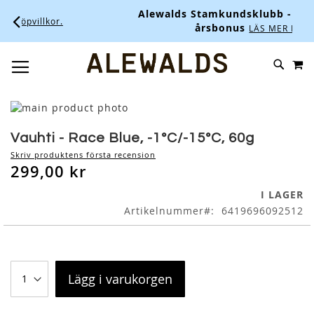
Alewalds Stamkundsklubb - Upp till 10
lkor.
årsbonus
LÄS MER HÄR.
M
SKIP
SÖK
TOGGLE NAV
TO
CONTENT
Skip
to
Skip
the
to
Vauhti - Race Blue, -1°C/-15°C, 60g
end
the
Skriv produktens första recension
of
beginning
299,00 kr
the
of
images
the
I LAGER
gallery
images
Artikelnummer
6419696092512
gallery
Lägg i varukorgen