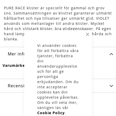
PURE RACE klister är speciellt för gammal och grov
snö. Sammansättningen av klistret garanterar utmärkt
hållbarhet och nya tillsatser ger utmärkt glid. VIOLET
används som mellanlager till andra klister. Mycket
hård och slitstark klister, bra glidegenskaper. På egen
hand lämplig för gammal snö när spåren är hårda och
Stäng
blanka.
Vi använder cookies
för att förbättra våra
Mer information
tjänster, förbättra
din
Mer
Vauhti
användarupplevelse
information
och för att ge
personliga
erbjudanden. Om du
Recensioner
inte accepterar
cookies kan din
upplevelse påverkas.
Om du vill veta mer,
vänligen läs vår
Cookie Policy
.