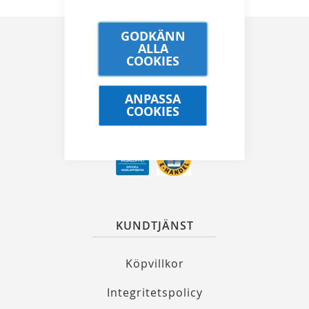
GODKÄNN
ALLA
COOKIES
Kungsgatan 32, 111 35 Stockholm
ANPASSA
COOKIES
08 21 90 00
info@alewalds.se
KUNDTJÄNST
Köpvillkor
Integritetspolicy